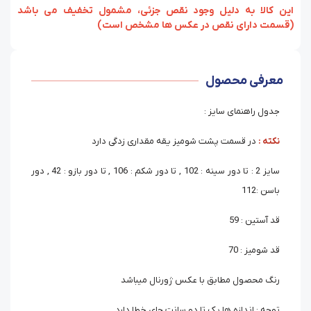
‏‫این کالا به دلیل وجود نقص جزئی، مشمول تخفیف می باشد
(قسمت دارای نقص در عکس ها مشخص است)
معرفی محصول
جدول راهنمای سایز :
نکته :
در قسمت پشت شومیز یقه مقداری زدگی دارد
سایز 2 : تا دور سینه : 102 , تا دور شکم : 106 , تا دور بازو : 42 , دور
باسن :112
قد آستین : 59
قد شومیز : 70
رنگ محصول مطابق با عکس ژورنال میباشد
توجه : اندازه ها یک تا دو سانت جای خطا دارد.