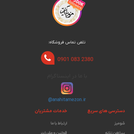
تلفن تماس فروشگاه:
0901 083 2380
با ما در اینستاگرام
@anahitamezon.ir
دسترسی های سریع
خدمات مشتریان
شومیز
ارتباط با ما
پیراهن زنانه
قوانین و مقررات