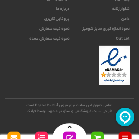
شلوار زنانه
درباره ما
دامن
پروفایل کاربری
نحوه اندازه گیری ‫سایز شومیز
نحوه ثبت سفارش
Out Let
نحوه ثبت سفارش عمده
تمامی حقوق این سایت برای مزون آناهیتا محفوظ است
طراحی سایت فروشگاهی
و
سئو در مشهد
توسط فراتک