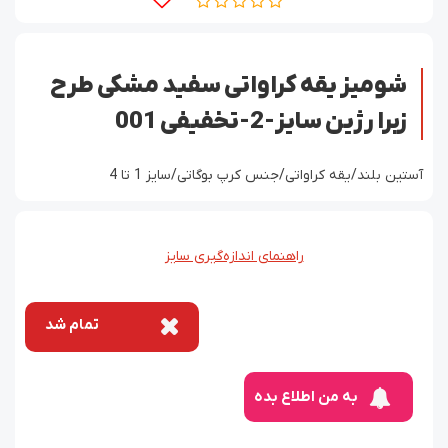
شومیز یقه کراواتی سفید مشکی طرح
زبرا رژین سایز-2-تخفیفی 001
آستین بلند/یقه کراواتی/جنس کرپ بوگاتی/سایز 1 تا 4
راهنمای اندازه‌گیری سایز
تمام شد
به من اطلاع بده