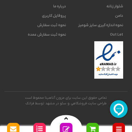
شلوار زنانه
درباره ما
دامن
پروفایل کاربری
نحوه اندازه گیری ‫سایز شومیز
نحوه ثبت سفارش
Out Let
نحوه ثبت سفارش عمده
تمامی حقوق این سایت برای مزون آناهیتا محفوظ است
طراحی سایت فروشگاهی
و
سئو در مشهد
توسط فراتک