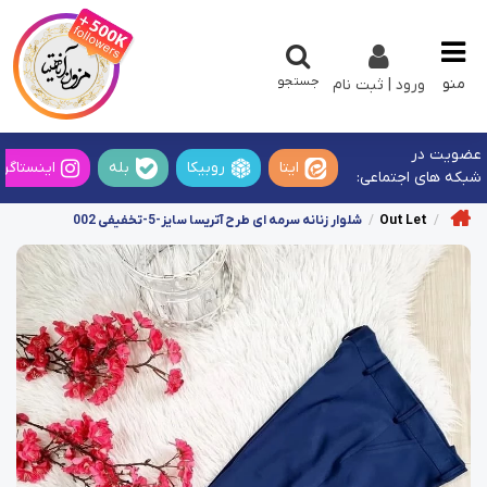
جستجو
منو
ورود | ثبت نام
عضویت در
ایتا
روبیکا
بله
اینستاگرا
شبکه های اجتماعی:
Out Let
شلوار زنانه سرمه ای طرح آتریسا سایز-5-تخفیفی 002