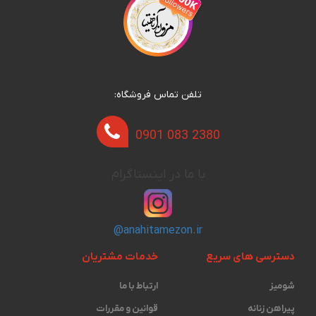
تلفن تماس فروشگاه:
0901 083 2380
با ما در اینستاگرام
@anahitamezon.ir
دسترسی های سریع
خدمات مشتریان
شومیز
ارتباط با ما
پیراهن زنانه
قوانین و مقررات