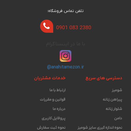
تلفن تماس فروشگاه:
0901 083 2380
با ما در اینستاگرام
@anahitamezon.ir
دسترسی های سریع
خدمات مشتریان
شومیز
ارتباط با ما
پیراهن زنانه
قوانین و مقررات
شلوار زنانه
درباره ما
دامن
پروفایل کاربری
نحوه اندازه گیری ‫سایز شومیز
نحوه ثبت سفارش