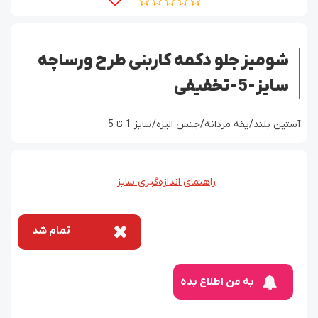
شومیز جلو دکمه کاربنی طرح ورساچه
سایز-5-تخفیفی
آستین بلند/یقه مردانه/جنس الیزه/سایز 1 تا 5
راهنمای اندازه‌گیری سایز
تمام شد
به من اطلاع بده