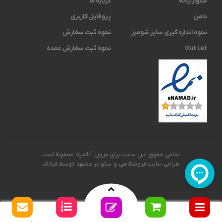
شلوار زنانه
درباره ما
دامن
پروفایل کاربری
نحوه اندازه گیری ‫سایز شومیز
نحوه ثبت سفارش
Out Let
نحوه ثبت سفارش عمده
تمامی حقوق این سایت برای مزون آناهیتا محفوظ است
طراحی سایت فروشگاهی
و
سئو در مشهد
توسط فراتک