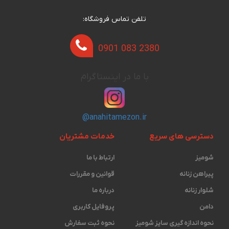
تلفن تماس فروشگاه:
0901 083 2380
با ما در اینستاگرام
@anahitamezon.ir
دسترسی های سریع
خدمات مشتریان
شومیز
ارتباط با ما
پیراهن زنانه
قوانین و مقررات
شلوار زنانه
درباره ما
دامن
پروفایل کاربری
نحوه اندازه گیری ‫سایز شومیز
نحوه ثبت سفارش