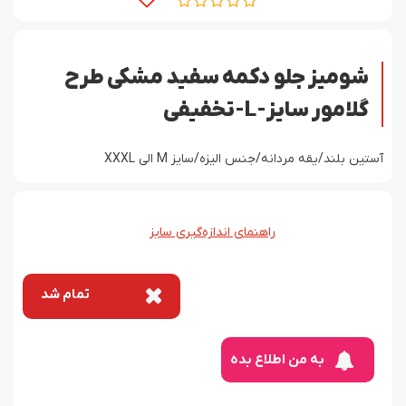
شومیز جلو دکمه سفید مشکی طرح
گلامور سایز-L-تخفیفی
آستین بلند/یقه مردانه/جنس الیزه/سایز M الی XXXL
راهنمای اندازه‌گیری سایز
تمام شد
به من اطلاع بده