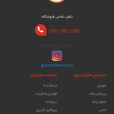
تلفن تماس فروشگاه:
0901 083 2380
با ما در اینستاگرام
@anahitamezon.ir
دسترسی های سریع
خدمات مشتریان
شومیز
ارتباط با ما
پیراهن زنانه
قوانین و مقررات
شلوار زنانه
درباره ما
دامن
پروفایل کاربری