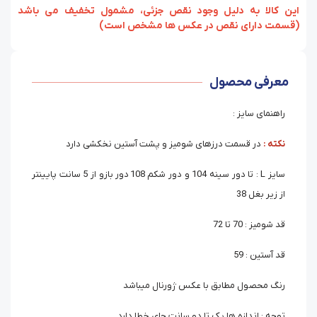
‏‫این کالا به دلیل وجود نقص جزئی، مشمول تخفیف می باشد
(قسمت دارای نقص در عکس ها مشخص است)
معرفی محصول
راهنمای سایز :
نکته :
در قسمت درزهای شومیز و پشت آستین نخکشی دارد
سایز L : تا دور سینه 104 و دور شکم 108 دور بازو از 5 سانت پایینتر
از زیر بغل 38
قد شومیز : 70 تا 72
قد آستین : 59
رنگ محصول مطابق با عکس ژورنال میباشد
توجه : اندازه ها یک تا دو سانت جای خطا دارد