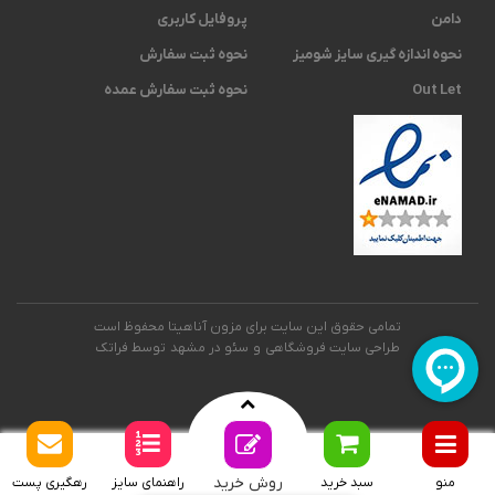
دامن
پروفایل کاربری
نحوه اندازه گیری ‫سایز شومیز
نحوه ثبت سفارش
Out Let
نحوه ثبت سفارش عمده
تمامی حقوق این سایت برای مزون آناهیتا محفوظ است
طراحی سایت فروشگاهی
و
سئو در مشهد
توسط فراتک
روش خرید