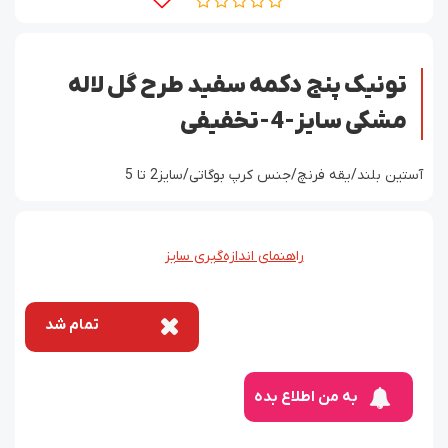
تونیک پنج دکمه سفید طرح گل لاله
مشکی سایز-4-تخفیفی
آستین بلند/یقه فرنچ/جنس کرپ بوگاتی/سایز2 تا 5
راهنمای اندازه‌گیری سایز
تمام شد
به من اطلاع بده