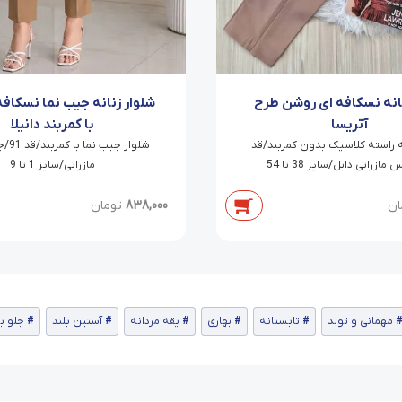
نانه نسکافه ای روشن طرح
شلوار زنانه جیب نما نسکاف
آتریسا
با کمربند دانیلا
ه راسته کلاسیک بدون کمربند/قد
شلوار 
مازراتی/سایز 1 تا 9
ان
838,000
تومان
مهمانی و تولد
تابستانه
بهاری
یقه مردانه
آستین بلند
جلو ب