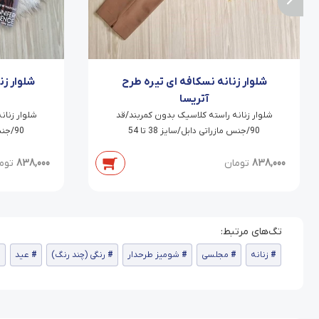
شلوار زنانه نسکافه ای تیره طرح
شلوار ز
آتریسا
شلوار زنانه راسته کلاسیک بدون کمربند/قد
شلوار زنان
90/جنس مازراتی دابل/سایز 38 تا 54
90/جنس مازراتی دابل/سایز 38 تا 54
838,000
تومان
838,000
توم
زنانه
مجلسی
شومیز طرحدار
رنگی (چند رنگ)
عید