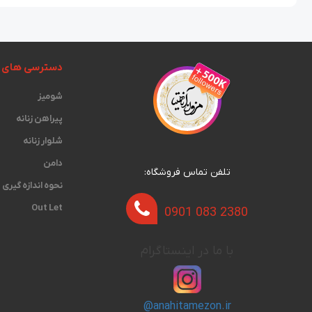
دسترسی های 
شومیز
پیراهن زنانه
شلوار زنانه
دامن
تلفن تماس فروشگاه:
نحوه اندازه گیری‫
Out Let
0901 083 2380
با ما در اینستاگرام
@anahitamezon.ir