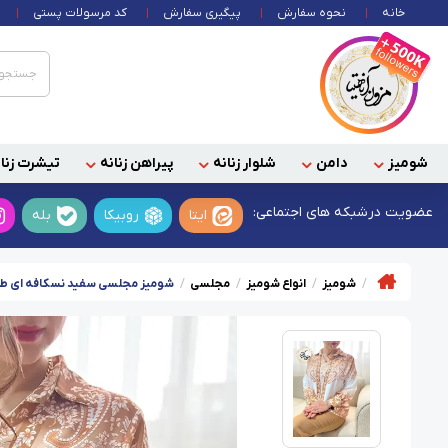
خانه
نحوه سفارش
پیگیری سفارش
کد مرسولات پستی
شومیز
دامن
شلوار زنانه
پیراهن زنانه
تیشرت زنان
عضویت در
شبکه های اجتماعی:
ایتا
روبیکا
بله
شومیز
انواع شومیز
مجلسی
شومیز مجلسی سفید نسکافه ای طر