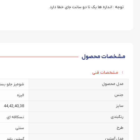
توجه : اندازه ها یک تا دو سانت جای خطا دارد.
مشخصات محصول
مشخصات فنی
مدل محصول
شومیز جلو بست
جنس
الیزه
سایز
44
,
42
,
40
,
38
رنگبندی
نسکافه ای
طرح
سنتی
مدل آستین
آستین بلند