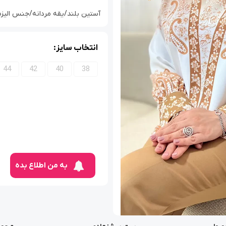
آستین بلند/یقه مردانه/جنس الیزه/سایز38
انتخاب سایز:
44
42
40
38
به من اطلاع بده