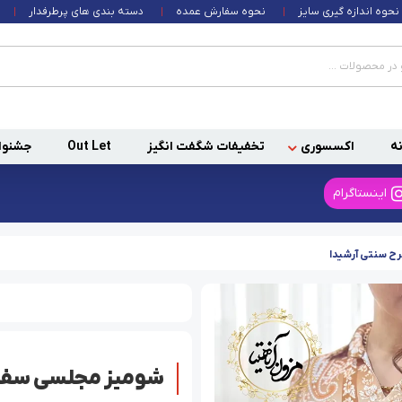
نحوه اندازه گیری سایز
نحوه سفارش عمده
دسته بندی های پرطرفدار
ه
اکسسوری
تخفیفات شگفت انگیز
Out Let
جشنوا
اینستاگرام
ح سنتی آرشیدا
شومیز مجلسی سفید