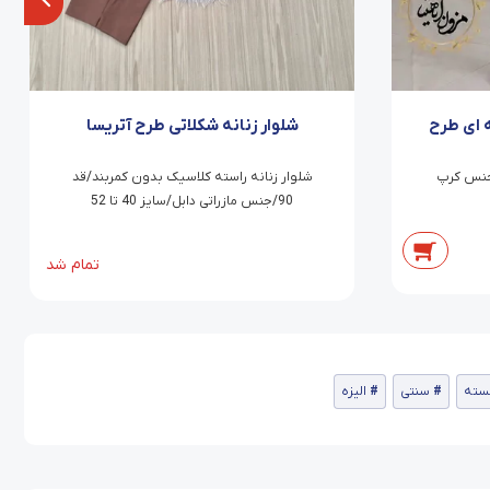
ه ای طرح
شلوار زنانه شکلاتی طرح آتریسا
جیب نما با کمربند/قد 91/جنس کرپ
شلوار زنانه راسته کلاسیک بدون کمربند/قد
90/جنس مازراتی دابل/سایز 40 تا 52
تمام شد
سته
سنتی
الیزه