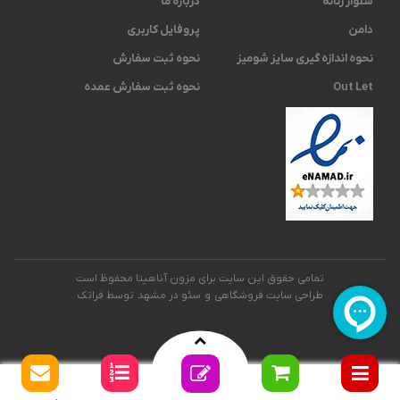
شلوار زنانه
درباره ما
دامن
پروفایل کاربری
نحوه اندازه گیری ‫سایز شومیز
نحوه ثبت سفارش
Out Let
نحوه ثبت سفارش عمده
تمامی حقوق این سایت برای مزون آناهیتا محفوظ است
طراحی سایت فروشگاهی
و
سئو در مشهد
توسط فراتک