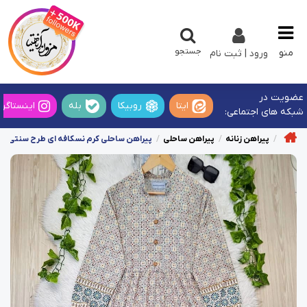
جستجو
منو
ورود | ثبت نام
عضویت در
ایتا
روبیکا
بله
اینستاگرا
شبکه های اجتماعی:
پیراهن زنانه
پیراهن ساحلی
پیراهن ساحلی کرم نسکافه ای طرح سنتی ریز 