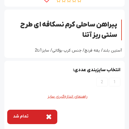
پیراهن ساحلی کرم نسکافه ای طرح
سنتی ریز آتنا
‫آستین بلند/ یقه فرنچ/ جنس کرپ بوگاتی/ سایز1تا2
انتخاب سایزبندی عددی:
2
1
راهنمای اندازه‌گیری سایز
تمام شد