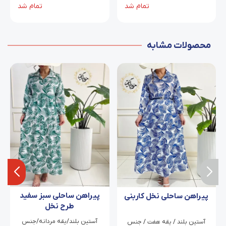
قد آستین از یقه ۴۵
قد آستین از یقه ۴۵
تمام شد
تمام شد
محصولات مشابه
پیراهن ساحلی سبز سفید
پیراهن ساحلی نخل کاربنی
طرح نخل
آستین بلند/یقه مردانه/جنس
آستین بلند / یقه هفت / جنس