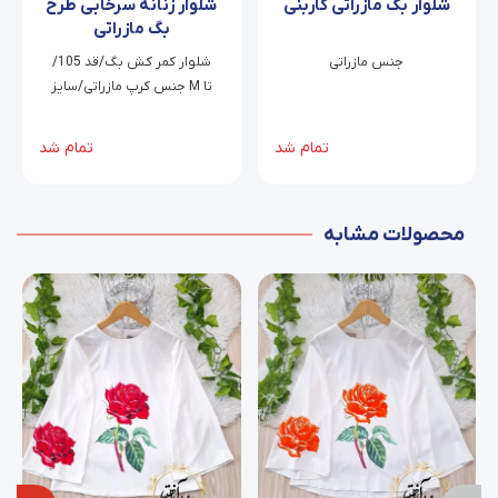
شلوار بگ مازراتی کاربنی
شلوار زنانه سرخابی طرح
بگ مازراتی
جنس مازراتی
شلوار کمر کش بگ/قد 105/
جنس کرپ مازراتی/سایز M تا
XXL
تمام شد
تمام شد
محصولات مشابه