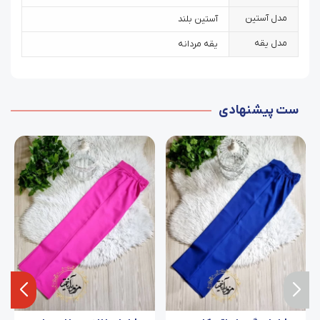
مدل آستین
آستین بلند
مدل یقه
یقه مردانه
ست پیشنهادی