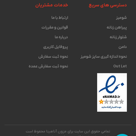
دسترسی های سریع
خدمات مشتریان
شومیز
ارتباط با ما
پیراهن زنانه
قوانین و مقررات
شلوار زنانه
درباره ما
دامن
پروفایل کاربری
نحوه اندازه گیری ‫سایز شومیز
نحوه ثبت سفارش
Out Let
نحوه ثبت سفارش عمده
تمامی حقوق این سایت برای مزون آناهیتا محفوظ است