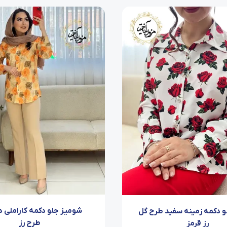
شومیز جلو دکمه کاراملی د
و دکمه زمینه سفید طرح گل
طرح رز
رز قرمز