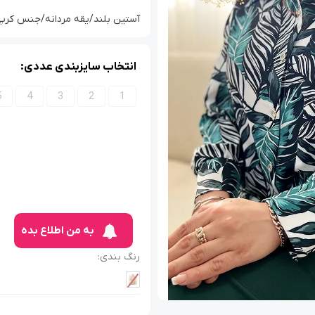
آستین بلند/یقه مردانه/جنس کرپ بوگات
انتخاب سایزبندی عددی:
5
4
3
2
1
به من اطلاع بده
رنگ بندی: