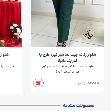
شلوار 
شلوار زنانه جیب نما سبز تیره طرح با
کمربند دانیلا
شلوار جیب نما با کمربند/قد 91/جنس کرپ
مازراتی/سایز 1 تا 9
838,000
تومان
محصولات مشابه