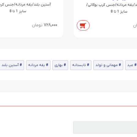
آستین بلند/یقه مردانه/جنس کرپ
د/یقه مردانه/جنس کرپ بوگاتی/
سایز 1 تا 8
سایز 1 تا 8
728,000
تومان
ن
عید
مهمانی و تولد
تابستانه
بهاری
یقه مردانه
آستین بلند