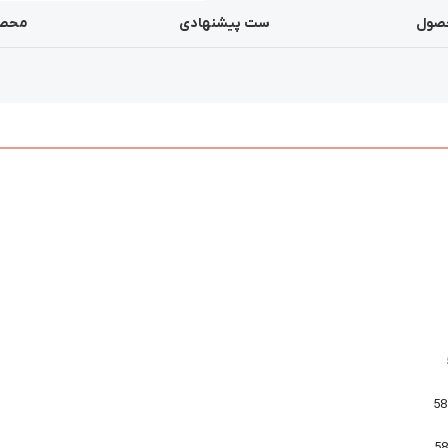
صول
ست پیشنهادی
محصو