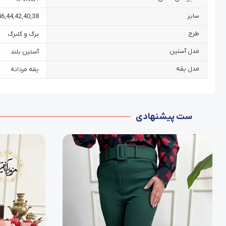
سایز
46
,
44
,
42
,
40
,
38
طرح
برگ و گلبرگ
مدل آستین
آستین بلند
مدل یقه
یقه مردانه
ست پیشنهادی