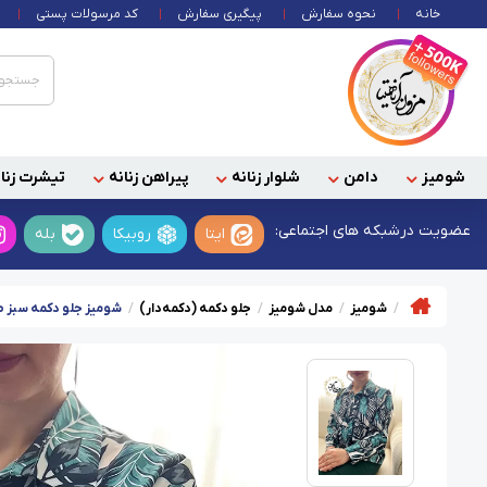
خانه
نحوه سفارش
پیگیری سفارش
کد مرسولات پستی
شومیز
دامن
شلوار زنانه
پیراهن زنانه
تیشرت زنان
عضویت در
شبکه های اجتماعی:
ایتا
روبیکا
بله
شومیز
مدل شومیز
جلو دکمه (دکمه‌دار)
شومیز جلو دکمه سبز طر