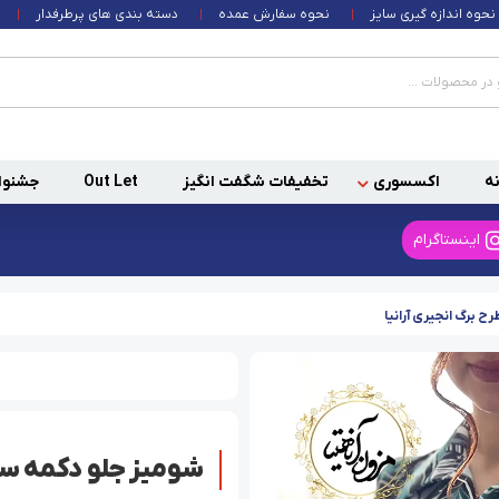
نحوه اندازه گیری سایز
نحوه سفارش عمده
دسته بندی های پرطرفدار
ه
اکسسوری
تخفیفات شگفت انگیز
Out Let
جشنوا
اینستاگرام
ح برگ انجیری آرانیا
شومیز جلو دکمه سبز