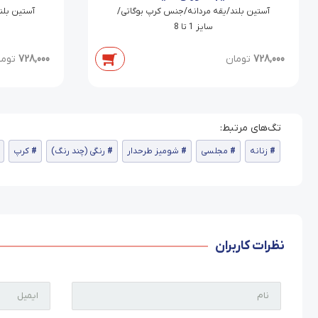
آستین بلند/یقه مردانه/جنس کرپ بوگاتی/
آستین بلن
سایز 1 تا 8
728,000
تومان
728,000
توما
زنانه
مجلسی
شومیز طرحدار
رنگی (چند رنگ)
کرپ
نظرات کاربران