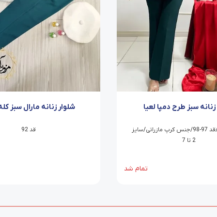
زنانه سبز طرح دمپا لعیا
شلوار زنانه مارال سبز کله
شلوار دمپا /قد 97-98/جنس کرپ مازراتی/سایز
قد 92
2 تا 7
تمام شد