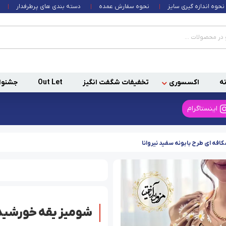
نحوه اندازه گیری سایز
نحوه سفارش عمده
دسته بندی های پرطرفدار
ه
اکسسوری
تخفیفات شگفت انگیز
Out Let
جشنوا
اینستاگرام
فه ای طرح بابونه سفید نیروانا
شومیز یقه خورشیدی