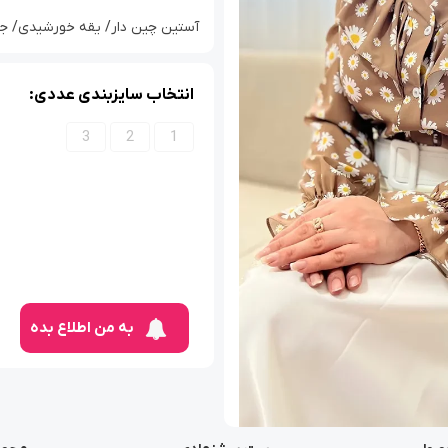
آستین چین دار/ یقه خورشیدی/ جنس ک
انتخاب سایزبندی عددی:
3
2
1
به من اطلاع بده