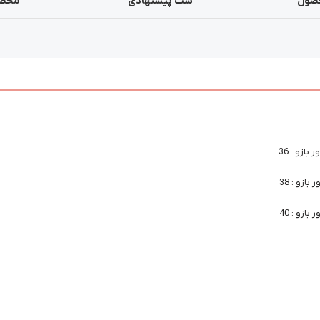
صول
ست پیشنهادی
محصو