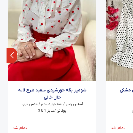
 مشکی
شومیز یقه خورشیدی سفید طرح لاله
خال خالی
آستین چین / یقه خورشیدی / جنس کرپ
بوگاتی /سایز 1 تا 3
تمام شد
تمام شد