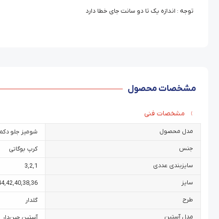
توجه : اندازه یک تا دو سانت جای خطا دارد
مشخصات محصول
مشخصات فنی
مدل محصول
شومیز جلو دکمه
جنس
کرپ بوگاتی
سایزبندی عددی
3
,
2
,
1
سایز
44
,
42
,
40
,
38
,
36
طرح
گلدار
مدل آستین
آستین چین‌دار