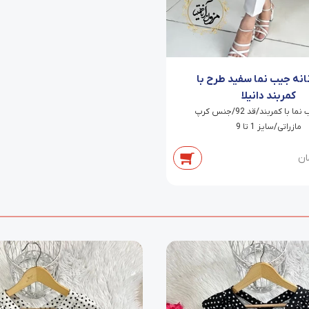
نانه جیب نما سفید طرح با
کمربند دانیلا
شلوار جیب نما با کمربند/قد 92/جنس کرپ
مازراتی/سایز 1 تا 9
ان