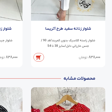
شلوار زنانه سفید طرح آتریسا
شلوار ز
شلوار راسته کلاسیک بدون کمربند/قد 90 /
جنس مازراتی دابل/سایز 38 تا 54
838,000
تومان
838,000
توم
محصولات مشابه