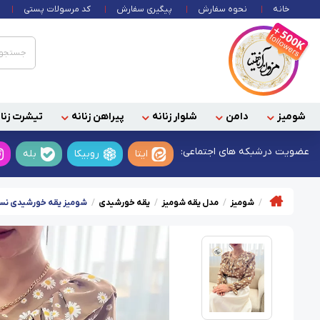
خانه
نحوه سفارش
پیگیری سفارش
کد مرسولات پستی
شومیز
دامن
شلوار زنانه
پیراهن زنانه
تیشرت زنان
عضویت در
شبکه های اجتماعی:
ایتا
روبیکا
بله
شومیز
مدل یقه شومیز
یقه خورشیدی
شومیز یقه خورشیدی نسکا