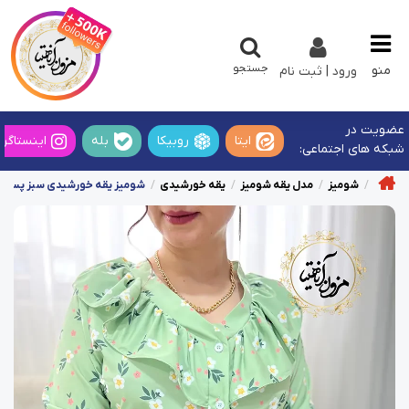
جستجو
منو
ورود | ثبت نام
عضویت در
ایتا
روبیکا
بله
اینستاگرا
شبکه های اجتماعی:
شومیز
مدل یقه شومیز
یقه خورشیدی
شومیز یقه خورشیدی سبز پسته