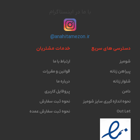
با ما در اینستاگرام
@anahitamezon.ir
دسترسی های سریع
خدمات مشتریان
شومیز
ارتباط با ما
پیراهن زنانه
قوانین و مقررات
شلوار زنانه
درباره ما
دامن
پروفایل کاربری
نحوه اندازه گیری ‫سایز شومیز
نحوه ثبت سفارش
Out Let
نحوه ثبت سفارش عمده