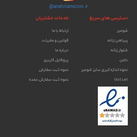
@anahitamezon.ir
دسترسی های سریع
خدمات مشتریان
شومیز
ارتباط با ما
پیراهن زنانه
قوانین و مقررات
شلوار زنانه
درباره ما
دامن
پروفایل کاربری
نحوه اندازه گیری ‫سایز شومیز
نحوه ثبت سفارش
Out Let
نحوه ثبت سفارش عمده