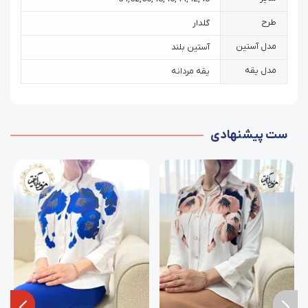
طرح
گلدار
مدل آستین
آستین بلند
مدل یقه
یقه مردانه
ست پیشنهادی