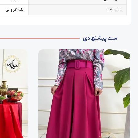
مدل یقه
یقه کراواتی
ست پیشنهادی