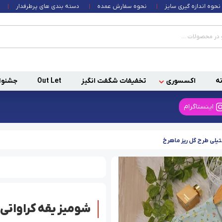
نحوه اندازه گیری سایز
نحوه سفارش عمده
دسته بندی های پرطرفدار
ه
اکسسوری
تخفیفات شگفت انگیز
Out Let
جشنوا
اینستاگرام
تیلی طرح گل ریز ماهرخ
شومیز یقه کراواتی 