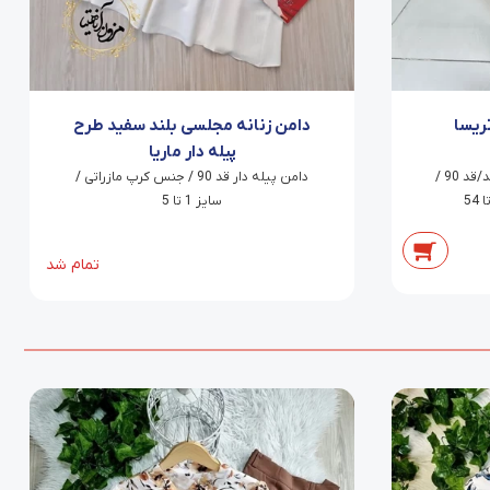
ریسا
دامن زنانه مجلسی بلند سفید طرح
پیله دار ماریا
شلوار راسته کلاسیک بدون کمربند/قد 90 /
دامن پیله دار قد 90 / جنس کرپ مازراتی /
سایز 1 تا 5
تمام شد