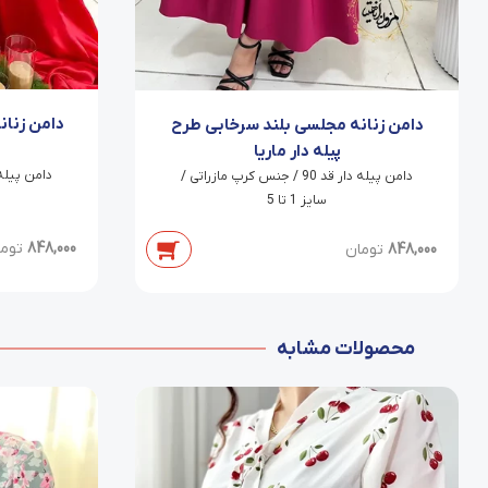
دامن زنان
دامن زنانه مجلسی بلند سرخابی طرح
پیله دار ماریا
دامن پیله دار قد 90 / جنس کرپ مازراتی /
سایز 1 تا 5
848,000
توم
848,000
تومان
محصولات مشابه