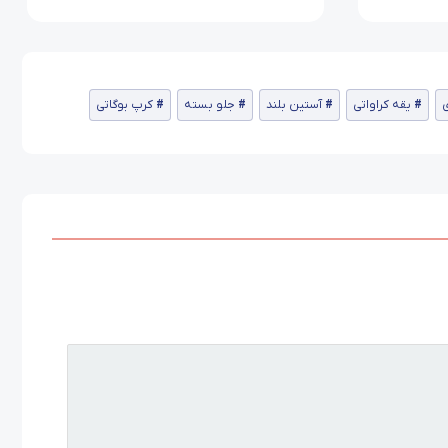
ی
یقه کراواتی
آستین بلند
جلو بسته
کرپ بوگاتی