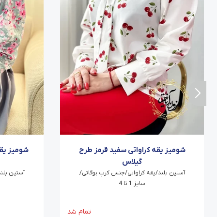
شومیز یقه کراواتی سفید قرمز طرح
شومیز یق
گیلاس
آستین بلند/یقه کراواتی/جنس کرپ بوگاتی/
آستین بلن
سایز 1 تا 4
تمام شد