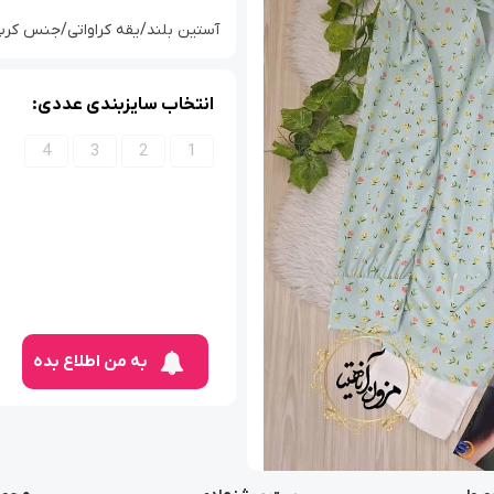
آستین بلند/یقه کراواتی/جنس کرپ بوگا
انتخاب سایزبندی عددی:
4
3
2
1
به من اطلاع بده