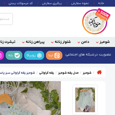
خانه
نحوه سفارش
پیگیری سفارش
کد مرسولات پستی
شومیز
دامن
شلوار زنانه
پیراهن زنانه
تیشرت زنان
عضویت در
شبکه های اجتماعی:
ایتا
روبیکا
بله
شومیز
مدل یقه شومیز
یقه کراواتی
شومیز یقه کراواتی سبز پاس