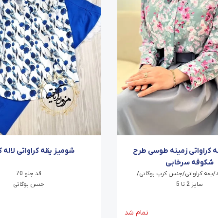
ه کراواتی زمینه طوسی طرح
شومیز یقه کراواتی لاله ک
شکوفه سرخابی
د/یقه کراواتی/جنس کرپ بوگاتی/
قد جلو 70
سایز 2 تا 5
جنس بوگاتی
تمام شد