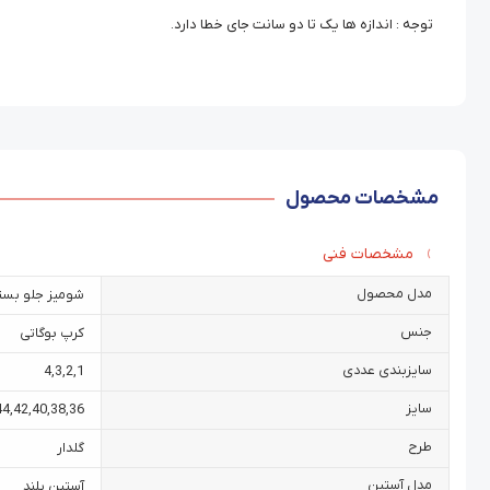
توجه : اندازه ها یک تا دو سانت جای خطا دارد.
مشخصات محصول
مشخصات فنی
مدل محصول
شومیز جلو بست
جنس
کرپ بوگاتی
سایزبندی عددی
4
,
3
,
2
,
1
سایز
44
,
42
,
40
,
38
,
36
طرح
گلدار
مدل آستین
آستین بلند