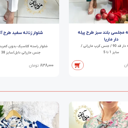
ه مجلسی بلند سبز طرح پیله
شلوار زنانه سفید طرح آت
دار ماریا
دامن پیله دار قد 90 / جنس کرپ مازراتی /
سایز 1 تا 5
جنس مازراتی دابل/سایز 38 تا 54
ان
838,000
تومان