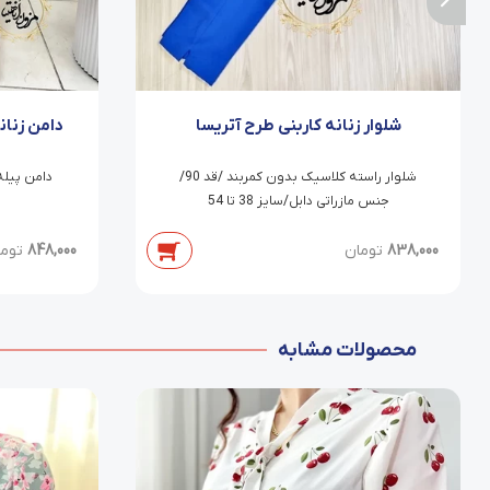
شلوار زنانه کاربنی طرح آتریسا
دامن زنا
شلوار راسته کلاسیک بدون کمربند /قد 90/
جنس مازراتی دابل/سایز 38 تا 54
838,000
تومان
848,000
توم
محصولات مشابه