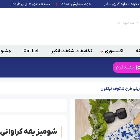
نحوه اندازه گیری سایز
نحوه سفارش عمده
دسته بندی های پرطرفدار
ه
اکسسوری
تخفیفات شگفت انگیز
Out Let
جشنوا
اینستاگرام
اربنی طرح شکوفه نیلگون
شومیز یقه کراواتی