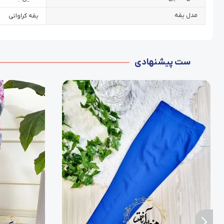
مدل یقه
یقه کراواتی
ست پیشنهادی