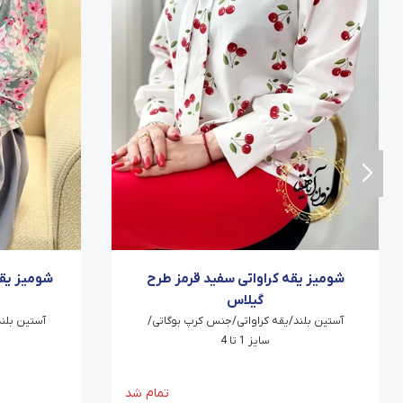
شومیز یقه کراواتی سفید قرمز طرح
شومیز یق
گیلاس
آستین بلند/یقه کراواتی/جنس کرپ بوگاتی/
آستین بلن
سایز 1 تا 4
تمام شد