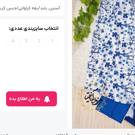
آستین بلند/یقه کراواتی/جنس کرپ بوگا
انتخاب سایزبندی عددی:
4
3
2
1
به من اطلاع بده