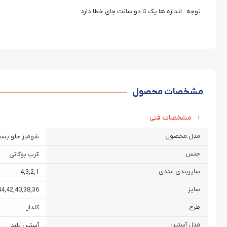
توجه : اندازه ها یک تا دو سانت جای خطا دارد.
مشخصات محصول
مشخصات فنی
مدل محصول
شومیز جلو بست
جنس
کرپ بوگاتی
سایزبندی عددی
4
,
3
,
2
,
1
سایز
44
,
42
,
40
,
38
,
36
طرح
گلدار
مدل آستین
آستین بلند