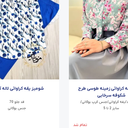
ه کراواتی زمینه طوسی طرح
شومیز یقه کراواتی لاله ک
شکوفه سرخابی
د/یقه کراواتی/جنس کرپ بوگاتی/
قد جلو 70
سایز 2 تا 5
جنس بوگاتی
تمام شد