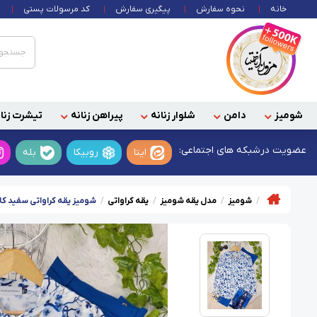
خانه
نحوه سفارش
پیگیری سفارش
کد مرسولات پستی
شومیز
دامن
شلوار زنانه
پیراهن زنانه
تیشرت زنان
عضویت در
شبکه های اجتماعی:
ایتا
روبیکا
بله
شومیز
مدل یقه شومیز
یقه کراواتی
شومیز یقه کراواتی سفید ک