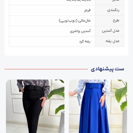
رنگبندی
قرمز
طرح
خال‌خالی (توپ‌توپی)
مدل آستین
آستین واشری
مدل یقه
یقه گرد
ست پیشنهادی