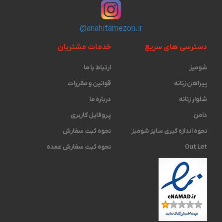
@anahitamezon.ir
دسترسی های سریع
خدمات مشتریان
شومیز
ارتباط با ما
پیراهن زنانه
قوانین و مقررات
شلوار زنانه
درباره ما
دامن
پروفایل کاربری
نحوه اندازه گیری ‫سایز شومیز
نحوه ثبت سفارش
Out Let
نحوه ثبت سفارش عمده