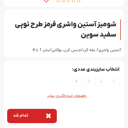
شومیز آستین واشری قرمز طرح توپی
سفید سوین
آستین واشری/ یقه گرد/جنس کرپ بوگاتی/سایز 1 تا 4
انتخاب سایزبندی عددی:
4
3
2
1
راهنمای اندازه‌گیری سایز
تمام شد