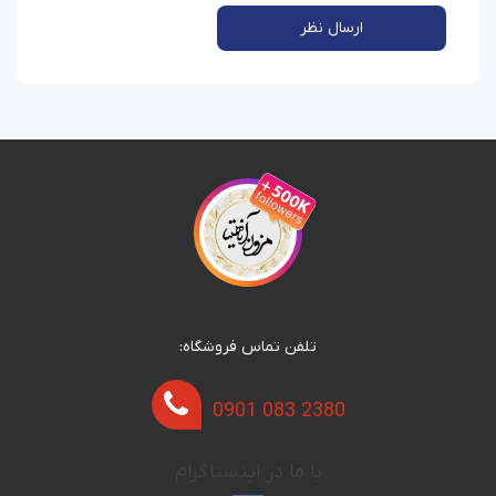
ارسال نظر
تلفن تماس فروشگاه:
0901 083 2380
با ما در اینستاگرام