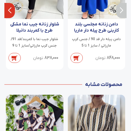
دامن زنانه مجلسی بلند
شلوار زنانه جیب نما مشکی
کاربنی طرح پیله دار ماریا
طرح با کمربند دانیلا
دامن پیله دار قد 90 / جنس کرپ
شلوار جیب نما با کمربند/قد 91/
مازراتی / سایز 1 تا 5
جنس کرپ مازراتی/سایز 1 تا 9
848,000
تومان
838,000
تومان
محصولات مشابه