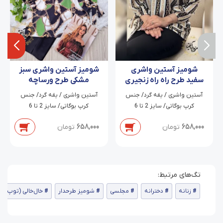
شومیز آستین واشری
شومیز آستین واشری سبز
سفید طرح راه راه زنجیری
مشکی طرح ورساچه
آتوسا
زنجیری
آستین واشری / یقه گرد/ جنس
آستین واشری / یقه گرد/ جنس
کرپ بوگاتی/ سایز 2 تا 6
کرپ بوگاتی/ سایز 2 تا 6
658,000
تومان
658,000
تومان
زنانه
دخترانه
مجلسی
شومیز طرحدار
خال‌خالی (توپ‌تو