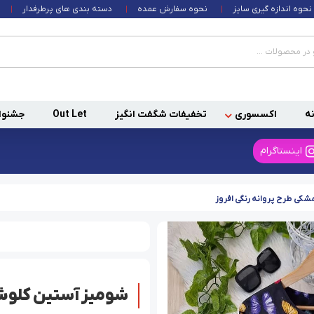
نحوه اندازه گیری سایز
نحوه سفارش عمده
دسته بندی های پرطرفدار
ه
اکسسوری
تخفیفات شگفت انگیز
Out Let
جشنوا
اینستاگرام
کی طرح پروانه رنگی افروز
شومیز آستین کلوش 