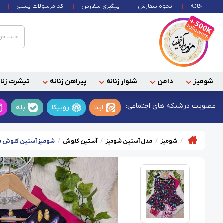
خانه
نحوه سفارش
پیگیری سفارش
کد مرسولات پستی
شومیز
دامن
شلوار زنانه
پیراهن زنانه
تیشرت زنان
عضویت در
شبکه های اجتماعی:
ایتا
روبیکا
بله
شومیز
مدل آستین شومیز
آستین کلوش
شومیز آستین کلوش مش