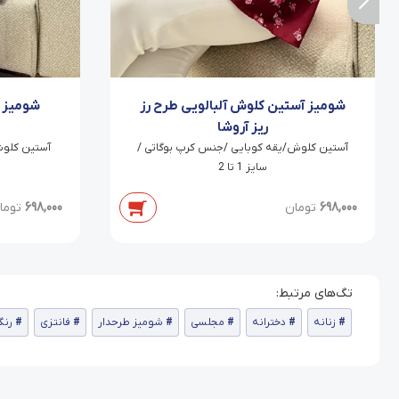
شومیز آستین کلوش آلبالویی طرح رز
شومیز 
ریز آروشا
آستین کلوش/یقه کوبایی /جنس کرپ بوگاتی /
آستین کلوش
سایز 1 تا 2
698,000
تومان
698,000
توما
زنانه
دخترانه
مجلسی
شومیز طرحدار
فانتزی
رنگ