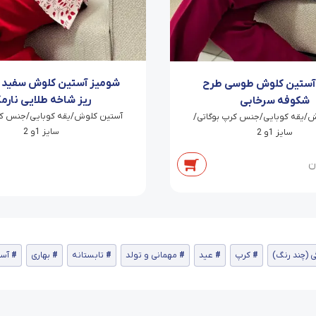
شومیز آستین کلوش سفید ط
آستین کلوش طوسی طرح
ریز شاخه طلایی نارم
شکوفه سرخابی
آستین کلوش/یقه کوبایی/جنس کر
/یقه کوبایی/جنس کرپ بوگاتی/
سایز 1و 2
سایز 1و 2
ن
ی (چند رنگ)
کرپ
عید
مهمانی و تولد
تابستانه
بهاری
آس