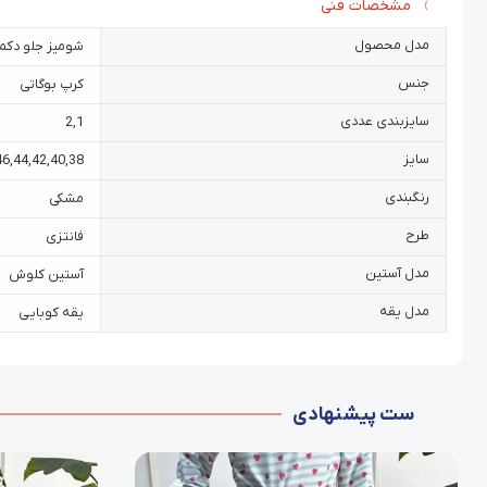
مشخصات فنی
مدل محصول
شومیز جلو دکمه
جنس
کرپ بوگاتی
سایزبندی عددی
2
,
1
سایز
46
,
44
,
42
,
40
,
38
رنگبندی
مشکی
طرح
فانتزی
مدل آستین
آستین کلوش
مدل یقه
یقه کوبایی
ست پیشنهادی