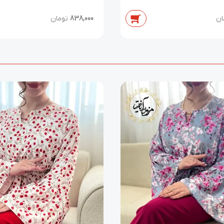
ان
838,000
تومان