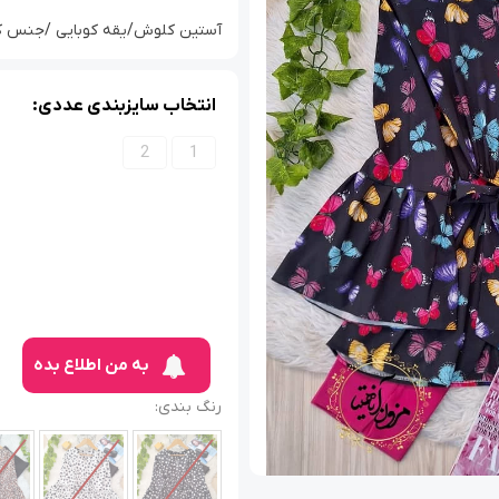
آستین کلوش/یقه کوبایی /جنس کرپ بوگ
انتخاب سایزبندی عددی:
2
1
به من اطلاع بده
رنگ بندی: