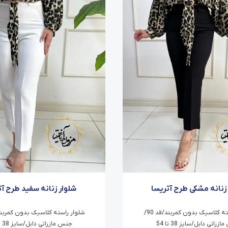
زنانه مشکی طرح آتریسا
شلوار زنانه سفید طرح آت
شلوار راسته کلاسیک بدون کمربند/قد 90/
زراتی دابل/سایز 38 تا 54
جنس مازراتی دابل/سایز 38 تا 54