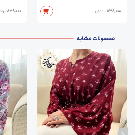
838,000
تومان
838,000
توم
محصولات مشابه