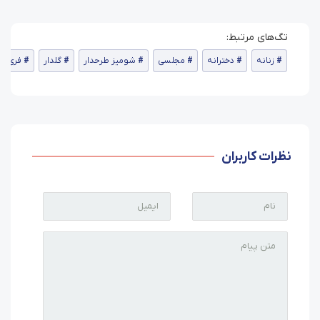
زنانه
دخترانه
مجلسی
شومیز طرحدار
گلدار
فری سا
نظرات کاربران