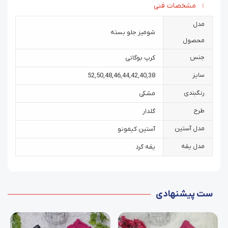
مشخصات فنی
مدل
شومیز جلو بسته
محصول
جنس
کرپ بوگاتی
سایز
52
,
50
,
48
,
46
,
44
,
42
,
40
,
38
رنگبندی
مشکی
طرح
گلدار
مدل آستین
آستین کیمونو
مدل یقه
یقه گرد
ست پیشنهادی