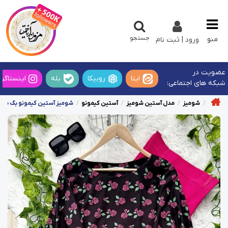
جستجو
منو
ورود | ثبت نام
عضویت در
ایتا
روبیکا
بله
اینستاگرا
شبکه های اجتماعی:
شومیز
مدل آستین شومیز
آستین کیمونو
شومیز آستین کیمونو بگ مشک