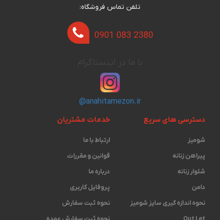
تلفن تماس فروشگاه:
0901 083 2380
با ما در اینستاگرام
@anahitamezon.ir
دسترسی های سریع
خدمات مشتریان
شومیز
ارتباط با ما
پیراهن زنانه
قوانین و مقررات
شلوار زنانه
درباره ما
دامن
پروفایل کاربری
نحوه اندازه گیری ‫سایز شومیز
نحوه ثبت سفارش
Out Let
نحوه ثبت سفارش عمده