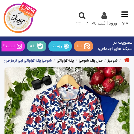
جستجو
منو
ورود | ثبت نام
عضویت در
ایتا
روبیکا
بله
اینستاگرا
شبکه های اجتماعی:
شومیز
مدل یقه شومیز
یقه کراواتی
شومیز یقه کراواتی آبی قرمز طرح انا