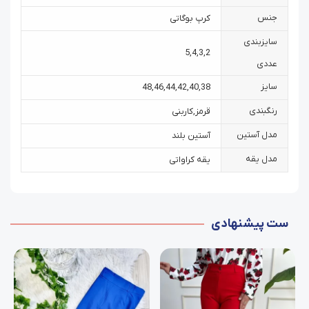
جنس
کرپ بوگاتی
سایزبندی
5
,
4
,
3
,
2
عددی
سایز
48
,
46
,
44
,
42
,
40
,
38
رنگبندی
قرمز
,
کاربنی
مدل آستین
آستین بلند
مدل یقه
یقه کراواتی
ست پیشنهادی