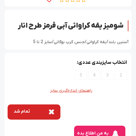
شومیز یقه کراواتی آبی قرمز طرح انار
آستین بلند/یقه کراواتی/جنس کرپ بوگاتی/سایز 2 تا 5
انتخاب سایزبندی عددی:
5
4
3
2
راهنمای اندازه‌گیری سایز
تمام شد
به من اطلاع بده