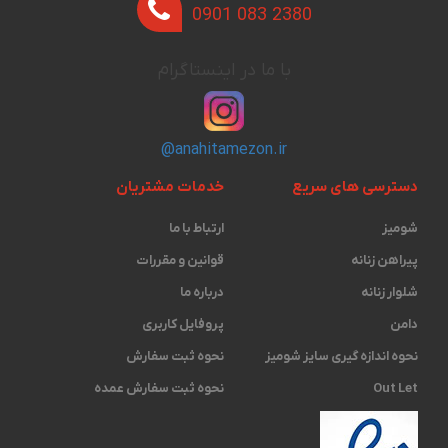
0901 083 2380
با ما در اینستاگرام
@anahitamezon.ir
دسترسی های سریع
خدمات مشتریان
شومیز
ارتباط با ما
پیراهن زنانه
قوانین و مقررات
شلوار زنانه
درباره ما
دامن
پروفایل کاربری
نحوه اندازه گیری ‫سایز شومیز
نحوه ثبت سفارش
Out Let
نحوه ثبت سفارش عمده