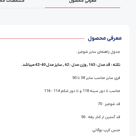
معرفی محصول
مشخصات مح
معرفی محصول
جدول راهنمای سایز شومیز :
نکته : قد مدل : 163 , وزن مدل : 62 , سایز مدل 40-42 میباشد.
فری سایز مناسب سایز 38 تا 50
مناسب تا دور سینه 118 و تا دور شکم 114 - 116
قد شومیز : 70
قد آستین از کنار یقه : 56
جنس کرپ بوگاتی