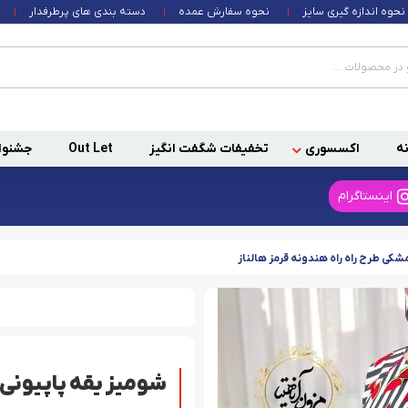
نحوه اندازه گیری سایز
نحوه سفارش عمده
دسته بندی های پرطرفدار
ه
اکسسوری
تخفیفات شگفت انگیز
Out Let
جشنوا
اینستاگرام
کی طرح راه راه هندونه قرمز هالناز
شومیز یقه پاپیونی