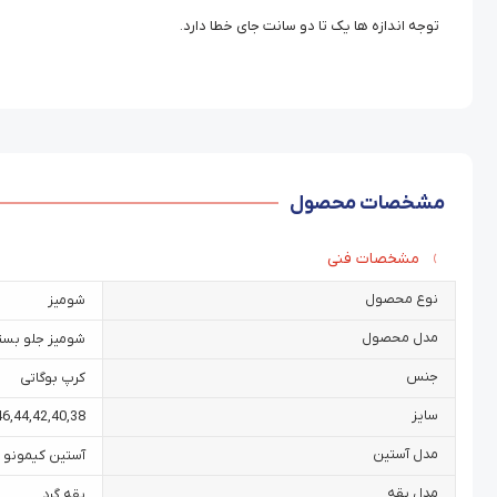
توجه اندازه ها یک تا دو سانت جای خطا دارد.
مشخصات محصول
مشخصات فنی
نوع محصول
شومیز
مدل محصول
شومیز جلو بست
جنس
کرپ بوگاتی
سایز
46
,
44
,
42
,
40
,
38
مدل آستین
آستین کیمونو
مدل یقه
یقه گرد