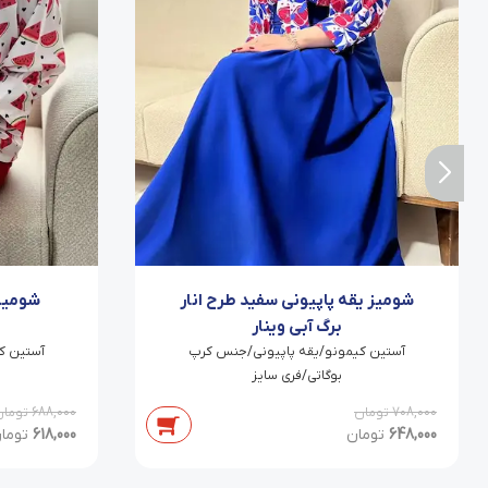
شومیز یقه پاپیونی سفید طرح انار
شومیز 
برگ آبی وینار
آستین کیمونو/یقه پاپیونی/جنس کرپ
آستین ک
بوگاتی/فری سایز
708,000
تومان
688,000
تومان
648,000
تومان
618,000
توما