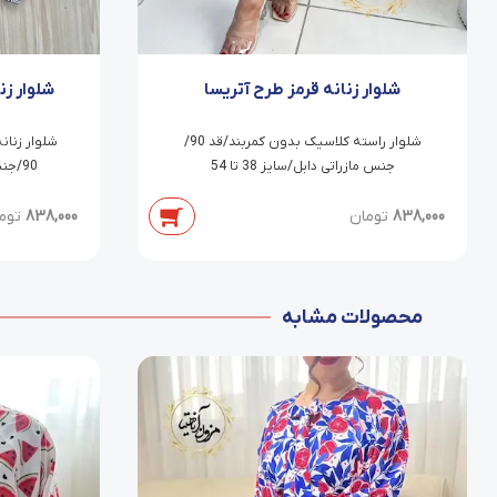
شلوار زنانه قرمز طرح آتریسا
شلوار ز
شلوار راسته کلاسیک بدون کمربند/قد 90/
شلوار زنان
جنس مازراتی دابل/سایز 38 تا 54
90/جنس مازراتی دابل/سایز 38 تا 54
838,000
تومان
838,000
توم
محصولات مشابه