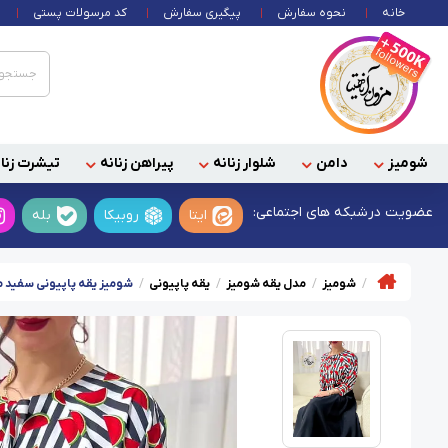
خانه
نحوه سفارش
پیگیری سفارش
کد مرسولات پستی
شومیز
دامن
شلوار زنانه
پیراهن زنانه
تیشرت زنان
عضویت در
شبکه های اجتماعی:
ایتا
روبیکا
بله
شومیز
مدل یقه شومیز
یقه پاپیونی
شومیز یقه پاپیونی سفید مش