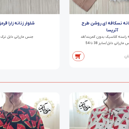
نانه نسکافه ای روشن طرح
شلوار زنانه زارا قرمز
آتریسا
ه راسته کلاسیک بدون کمربند/قد
جنس مازراتی دابل ترک
ان