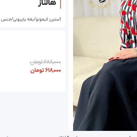
هالناز
آستین کیمونو/یقه پاپیونی/جنس ک
688,000
تومان
618,000
تومان