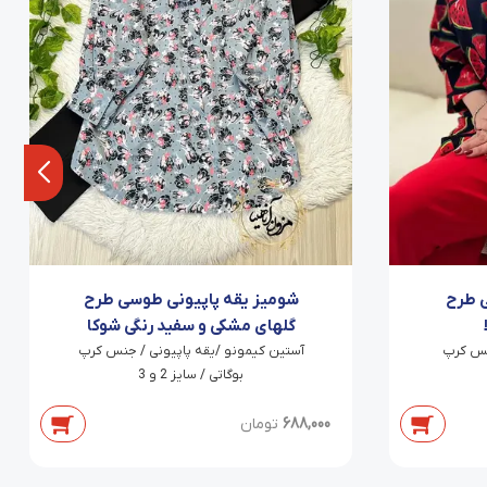
ی طرح
شومیز یقه پاپیونی طوسی طرح
گلهای مشکی و سفید رنگی شوکا
نس کرپ
آستین کیمونو /یقه پاپیونی / جنس کرپ
بوگاتی / سایز 2 و 3
688,000
تومان