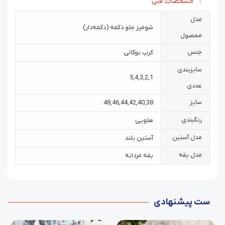
مشخصات فنی
مدل
شومیز جلو دکمه (دکمه‌دار)
محصول
جنس
کرپ بوگاتی
سایزبندی
5
,
4
,
3
,
2
,
1
عددی
سایز
48
,
46
,
44
,
42
,
40
,
38
رنگبندی
هلویی
مدل آستین
آستین بلند
مدل یقه
یقه مردانه
ست پیشنهادی