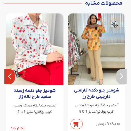
محصولات مشابه
شومیز جلو دکمه کاراملی
شومیز جلو دکمه زمینه
دارچینی طرح رز
سفید طرح لاله زار
آستین بلند/یقه مردانه/جنس
آستین بلند/یقه مردانه/جنس
کرپ بوگاتی/سایز 1 تا 8
کرپ بوگاتی/سایز 1 تا 5
728,000
تومان
تمام شد