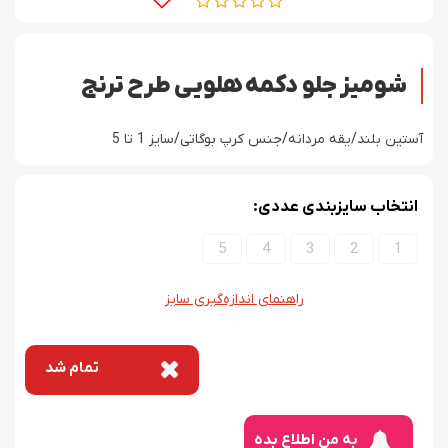
شومیز جلو دکمه هلویی طرح ترنج
آستین بلند/یقه مردانه/جنس کرپ بوگاتی/سایز 1 تا 5
انتخاب سایزبندی عددی:
5
4
3
2
1
راهنمای اندازه‌گیری سایز
تمام شد
به من اطلاع بده