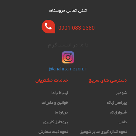
تلفن تماس فروشگاه:
0901 083 2380
با ما در اینستاگرام
@anahitamezon.ir
دسترسی های سریع
خدمات مشتریان
شومیز
ارتباط با ما
پیراهن زنانه
قوانین و مقررات
شلوار زنانه
درباره ما
دامن
پروفایل کاربری
نحوه اندازه گیری ‫سایز شومیز
نحوه ثبت سفارش