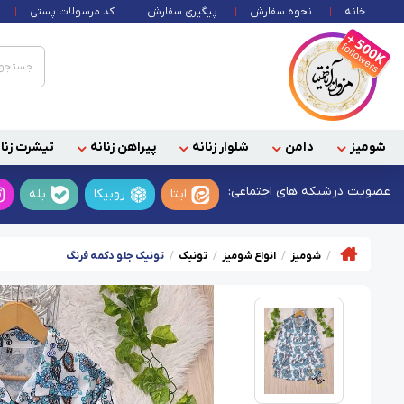
خانه
نحوه سفارش
پیگیری سفارش
کد مرسولات پستی
شومیز
دامن
شلوار زنانه
پیراهن زنانه
تیشرت زنان
عضویت در
شبکه های اجتماعی:
ایتا
روبیکا
بله
شومیز
انواع شومیز
تونیک
تونیک جلو دکمه فرنگ