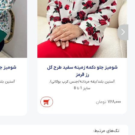
شومیز جلو دکمه زمینه سفید طرح گل
شومیز جل
رز قرمز
آستین بلند/یقه مردانه/جنس کرپ بوگاتی/
آستین بلن
سایز 1 تا 8
728,000
تومان