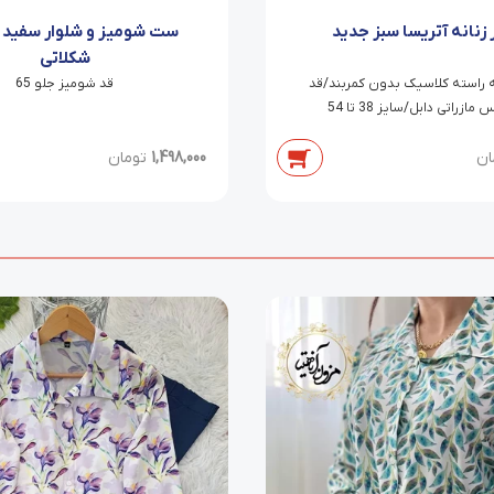
 زنانه آتریسا سبز جدید
ست شومیز و شلوار سفید 
شکلاتی
ه راسته کلاسیک بدون کمربند/قد
قد شومیز جلو 65
ان
1,498,000
تومان