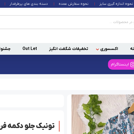
نحوه اندازه گیری سایز
نحوه سفارش عمده
دسته بندی های پرطرفدار
ه
اکسسوری
تخفیفات شگفت انگیز
Out Let
جشنوا
اینستاگرام
تونیک جلو دکمه فر