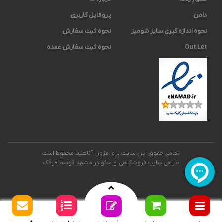
دامن
پروفایل کاربری
نحوه اندازه گیری ‫سایز شومیز
نحوه ثبت سفارش
Out Let
نحوه ثبت سفارش عمده
تمامی حقوق این سایت برای مزون آناهیتا محفوظ است
طراحی سایت فروشگاهی
و
سئو در مشهد
توسط فراتک