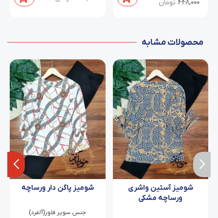
448,000
تومان
محصولات مشابه
شومیز آستین واشری
شومیز پاگن دار ورساچه
ورساچه مشکی
جنس سوپر فلور(آلفرد)