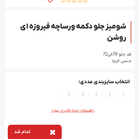
شومیز جلو دکمه ورساچه فیروزه ای
روشن
قد جلو 70الی72
جنس الیزه
انتخاب سایزبندی عددی:
5
4
3
2
1
راهنمای اندازه‌گیری سایز
تمام شد