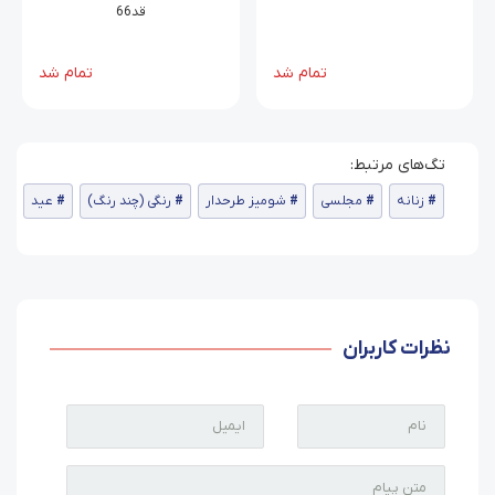
قد66
قد ازسرشونه 45
تمام شد
تمام شد
زنانه
مجلسی
شومیز طرحدار
رنگی (چند رنگ)
عید
نظرات کاربران