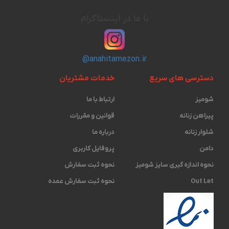
با ما در اینستاگرام
@anahitamezon.ir
دسترسی های سریع
خدمات مشتریان
شومیز
ارتباط با ما
پیراهن زنانه
قوانین و مقررات
شلوار زنانه
درباره ما
دامن
پروفایل کاربری
نحوه اندازه گیری ‫سایز شومیز
نحوه ثبت سفارش
Out Let
نحوه ثبت سفارش عمده