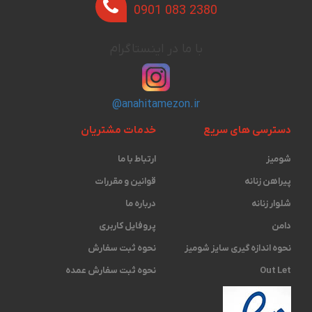
0901 083 2380
با ما در اینستاگرام
@anahitamezon.ir
دسترسی های سریع
خدمات مشتریان
شومیز
ارتباط با ما
پیراهن زنانه
قوانین و مقررات
شلوار زنانه
درباره ما
دامن
پروفایل کاربری
نحوه اندازه گیری ‫سایز شومیز
نحوه ثبت سفارش
Out Let
نحوه ثبت سفارش عمده