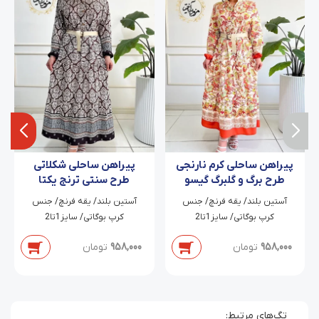
پیراهن ساحلی کرم نارنجی
پیراهن ساحلی شکلاتی
طرح برگ و گلبرگ گیسو
طرح سنتی ترنج یکتا
‫آستین بلند/ یقه فرنچ/ جنس
‫آستین بلند/ یقه فرنچ/ جنس
کرپ بوگاتی/ سایز1تا2
کرپ بوگاتی/ سایز1تا2
958,000
تومان
958,000
تومان