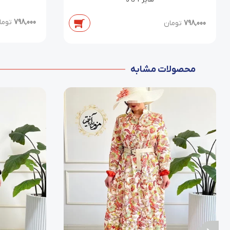
798,000
توما
798,000
تومان
محصولات مشابه