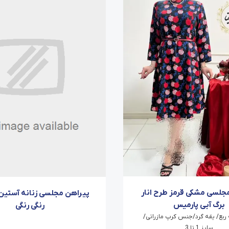
جلسی مشکی قرمز طرح انار
پیراهن مجلسی زنانه آستین 
برگ آبی پارمیس
رنگی رنگی
ربع/ یقه گرد/جنس کرپ مازراتی/
سایز 1 تا 3