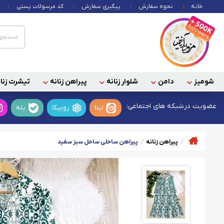
خانه
نحوه سفارش
پیگیری سفارش
کد مرسولات پستی
شومیز
دامن
شلوار زنانه
پیراهن زنانه
تیشرت زنان
عضویت در
شبکه های اجتماعی:
ایتا
روبیکا
بله
پیراهن زنانه
پیراهن ساحلی ساحل سبز سفید