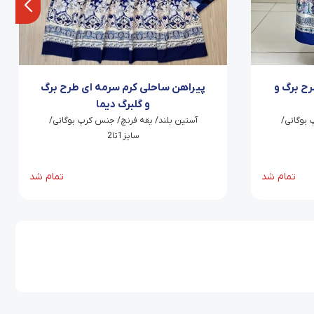
رح برگ و
پیراهن ساحلی کرم سرمه ای طرح برگ
و گلبرگ دیما
 بوگاتی/
‫آستین بلند/ یقه فرنچ/ جنس کرپ بوگاتی/
سایز1تا2
تمام شد
تمام شد