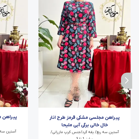
پیراهن م
پیراهن مجلسی مشکی قرمز طرح انار
خال خالی برگی آبی ملیحا
آستین سه 
آستین سه ربع/ یقه گرد/جنس کرپ مازراتی/
سایز 1 تا 3