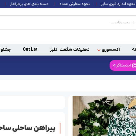
نحوه اندازه گیری سایز
نحوه سفارش عمده
دسته بندی های پرطرفدار
ه
اکسسوری
تخفیفات شگفت انگیز
Out Let
جشنوا
اینستاگرام
پیراهن ساحلی ساح