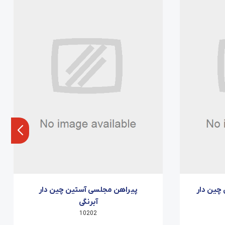
چین دار
پیراهن مجلسی آستین چین دار
آبرنگی
10202