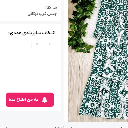
قد 132
جنس کرپ بوگاتی
انتخاب سایزبندی عددی:
2
1
به من اطلاع بده