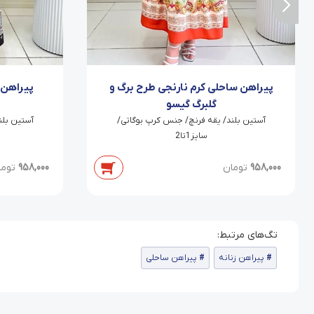
پیراهن ساحلی کرم نارنجی طرح برگ و
پیراهن 
گلبرگ گیسو
‫آستین بلند/ یقه فرنچ/ جنس کرپ بوگاتی/
‫آستین بل
سایز1تا2
958,000
تومان
958,000
توما
پیراهن زنانه
پیراهن ساحلی