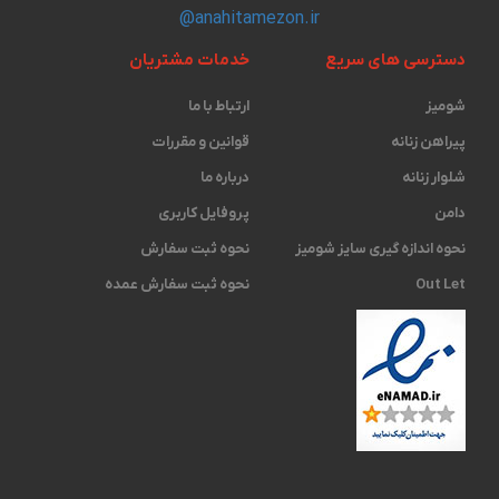
@anahitamezon.ir
دسترسی های سریع
خدمات مشتریان
شومیز
ارتباط با ما
پیراهن زنانه
قوانین و مقررات
شلوار زنانه
درباره ما
دامن
پروفایل کاربری
نحوه اندازه گیری ‫سایز شومیز
نحوه ثبت سفارش
Out Let
نحوه ثبت سفارش عمده