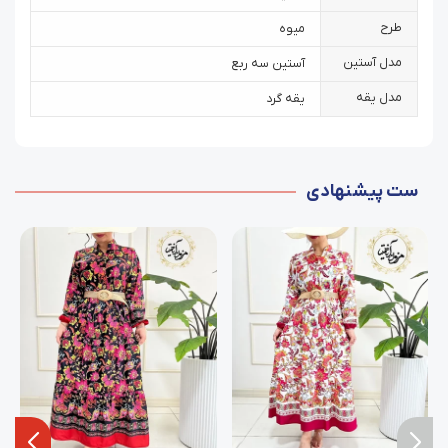
طرح
میوه
مدل آستین
آستین سه ربع
مدل یقه
یقه گرد
ست پیشنهادی