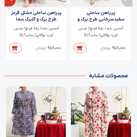
پیراهن ساحلی
پیراهن ساحلی مشکی قرمز
سفیدسرخابی طرح برگ و
طرح برگ و گلبرگ سما
گلبرگ حاله
‫آستین بلند/ یقه فرنچ/ جنس
‫آستین بلند/ یقه فرنچ/ جنس
کرپ بوگاتی/ سایز1تا2
کرپ بوگاتی/ سایز1تا2
958,000
تومان
958,000
تومان
محصولات مشابه