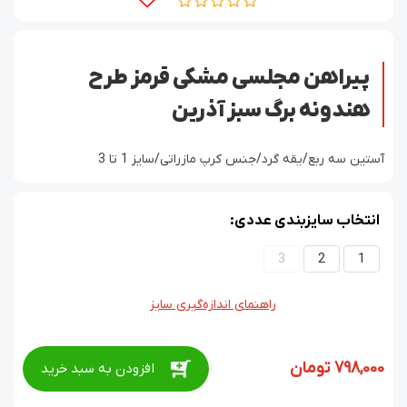
پیراهن مجلسی مشکی قرمز طرح
هندونه برگ سبز آذرین
آستین سه ربع/یقه گرد/جنس کرپ مازراتی/سایز 1 تا 3
انتخاب سایزبندی عددی:
3
2
1
راهنمای اندازه‌گیری سایز
798,000
تومان
افزودن به سبد خرید