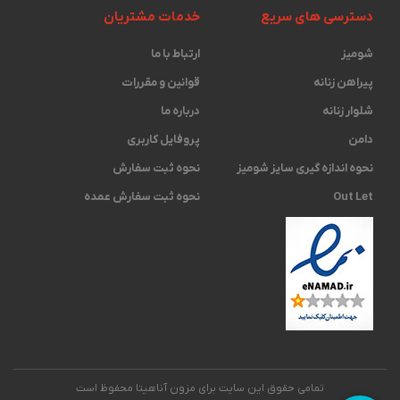
دسترسی های سریع
خدمات مشتریان
شومیز
ارتباط با ما
پیراهن زنانه
قوانین و مقررات
شلوار زنانه
درباره ما
دامن
پروفایل کاربری
نحوه اندازه گیری ‫سایز شومیز
نحوه ثبت سفارش
Out Let
نحوه ثبت سفارش عمده
تمامی حقوق این سایت برای مزون آناهیتا محفوظ است