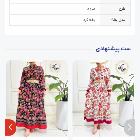
طرح
میوه
مدل یقه
یقه گرد
ست پیشنهادی