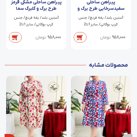
پیراهن ساحلی
پیراهن ساحلی مشکی قرمز
سفیدسرخابی طرح برگ و
طرح برگ و گلبرگ سما
گلبرگ حاله
‫آستین بلند/ یقه فرنچ/ جنس
‫آستین بلند/ یقه فرنچ/ جنس
کرپ بوگاتی/ سایز1تا2
کرپ بوگاتی/ سایز1تا2
958,000
تومان
958,000
تومان
محصولات مشابه