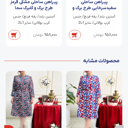
پیراهن ساحلی
پیراهن ساحلی مشکی قرمز
سفیدسرخابی طرح برگ و
طرح برگ و گلبرگ سما
گلبرگ حاله
‫آستین بلند/ یقه فرنچ/ جنس
‫آستین بلند/ یقه فرنچ/ جنس
کرپ بوگاتی/ سایز1تا2
کرپ بوگاتی/ سایز1تا2
958,000
تومان
958,000
تومان
محصولات مشابه