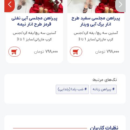
پیراهن مجلسی سفید طرح
پیراهن مجلسی آبی نفتی
انار برگ آبی وینار
قرمز طرح انار نیمه
سالومه
آستین سه ربع/ یقه گرد/جنس
آستین سه ربع/یقه گرد/جنس
کرپ مازراتی/سایز 1 تا 3
کرپ مازراتی/سایز 1 تا 3
798,000
تومان
798,000
تومان
پیراهن زنانه
شب یلدا (یلدایی)
نظرات کاربران