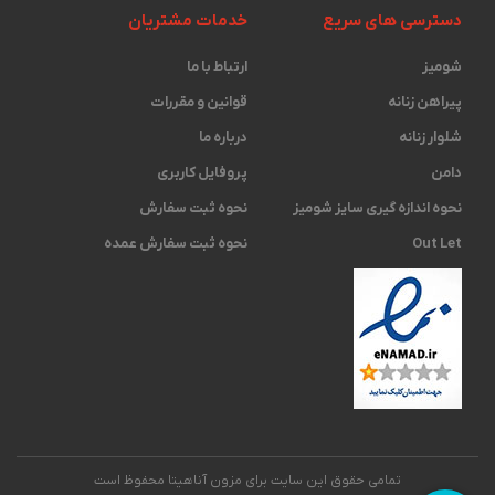
دسترسی های سریع
خدمات مشتریان
شومیز
ارتباط با ما
پیراهن زنانه
قوانین و مقررات
شلوار زنانه
درباره ما
دامن
پروفایل کاربری
نحوه اندازه گیری ‫سایز شومیز
نحوه ثبت سفارش
Out Let
نحوه ثبت سفارش عمده
تمامی حقوق این سایت برای مزون آناهیتا محفوظ است