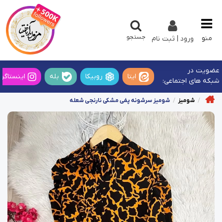
جستجو
منو
ورود | ثبت نام
عضویت در
ایتا
روبیکا
بله
اینستاگرا
شبکه های اجتماعی:
شومیز
شومیز سرشونه پفی مشکی نارنجی شعله