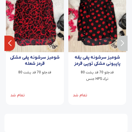
شومیز سرشونه پفی یقه
شومیز سرشونه پفی مشکی
پاپیونی مشکی توپی قرمز
قرمز شعله
قدجلو 70 قد پشت 80
قدجلو 70 قد پشت 80
جنس HPS ترک
تمام شد
تمام شد