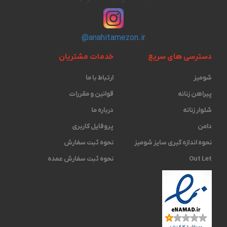
@anahitamezon.ir
دسترسی های سریع
خدمات مشتریان
شومیز
ارتباط با ما
پیراهن زنانه
قوانین و مقررات
شلوار زنانه
درباره ما
دامن
پروفایل کاربری
نحوه اندازه گیری ‫سایز شومیز
نحوه ثبت سفارش
Out Let
نحوه ثبت سفارش عمده