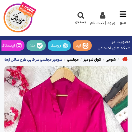
جستجو
منو
ورود | ثبت نام
عضویت در
ایتا
روبیکا
بله
اینستاگرا
شبکه های اجتماعی:
شومیز
انواع شومیز
مجلسی
شومیز مجلسی سرخابی طرح ساتن آرمانی