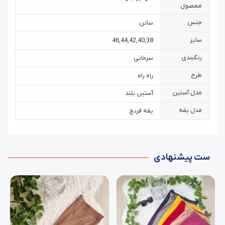
محصول
جنس
ساتن
سایز
46
,
44
,
42
,
40
,
38
رنگبندی
سرخابی
طرح
راه راه
مدل آستین
آستین بلند
مدل یقه
یقه فرنچ
ست پیشنهادی