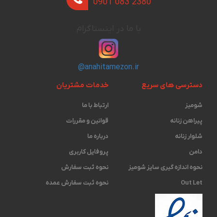
0901 083 2380
با ما در اینستاگرام
@anahitamezon.ir
دسترسی های سریع
خدمات مشتریان
شومیز
ارتباط با ما
پیراهن زنانه
قوانین و مقررات
شلوار زنانه
درباره ما
دامن
پروفایل کاربری
نحوه اندازه گیری ‫سایز شومیز
نحوه ثبت سفارش
Out Let
نحوه ثبت سفارش عمده