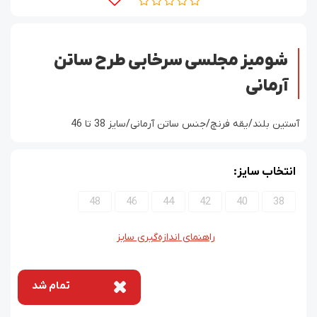
شومیز مجلسی سرخابی طرح ساتن
آرمانی
آستین بلند/یقه فرنچ/جنس ساتن آرمانی/سایز 38 تا 46
انتخاب سایز:
48
46
44
42
40
38
راهنمای اندازه‌گیری سایز
تمام شد