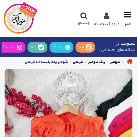
جستجو
منو
ورود | ثبت نام
عضویت در
ایتا
روبیکا
بله
اینستاگرا
شبکه های اجتماعی:
شومیز
رنگ شومیز
نارنجی
شومیز یقه پلیسه لنا نارنجی