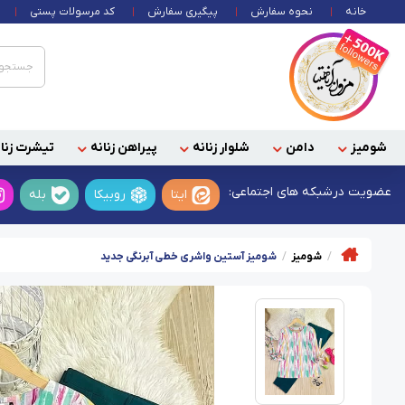
خانه
نحوه سفارش
پیگیری سفارش
کد مرسولات پستی
شومیز
دامن
شلوار زنانه
پیراهن زنانه
تیشرت زنان
عضویت در
شبکه های اجتماعی:
ایتا
روبیکا
بله
شومیز
شومیز آستین واشری خطی آبرنگی جدید