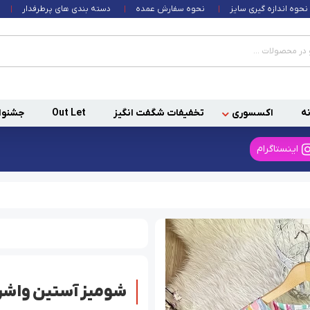
نحوه اندازه گیری سایز
نحوه سفارش عمده
دسته بندی های پرطرفدار
ه
اکسسوری
تخفیفات شگفت انگیز
Out Let
جشنوا
اینستاگرام
شومیز آستین واشر