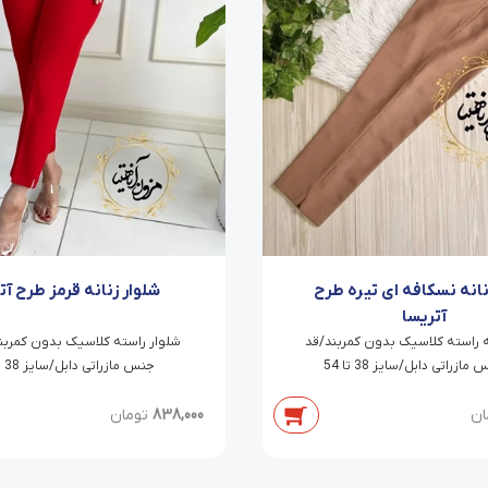
نانه نسکافه ای تیره طرح
شلوار زنانه قرمز طرح آت
آتریسا
ه راسته کلاسیک بدون کمربند/قد
جنس مازراتی دابل/سایز 38 تا 54
ان
838,000
تومان