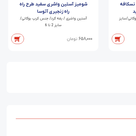
 نسکافه
شومیز آستین واشری سفید طرح راه
د
راه زنجیری آتوسا
گاتی/سایز
آستین واشری / یقه گرد/ جنس کرپ بوگاتی/
سایز 2 تا 6
658,000
تومان