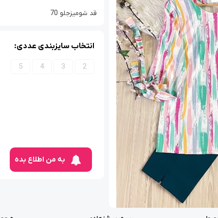
قد شومیزجلو 70
انتخاب سایزبندی عددی:
5
4
3
2
به من اطلاع بده