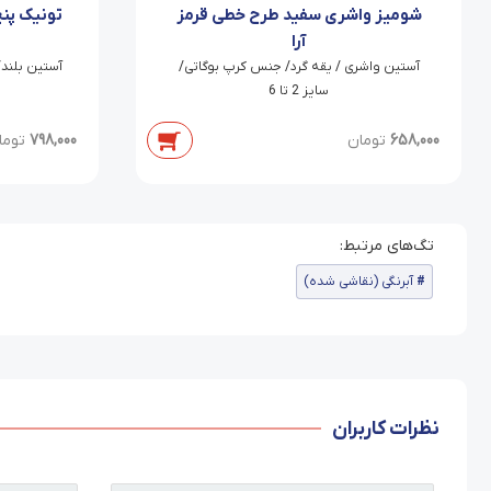
تونیک پن
شومیز واشری سفید طرح خطی قرمز
آرا
آستین بلند
آستین واشری / یقه گرد/ جنس کرپ بوگاتی/
سایز 2 تا 6
798,000
توما
658,000
تومان
آبرنگی (نقاشی شده)
نظرات کاربران