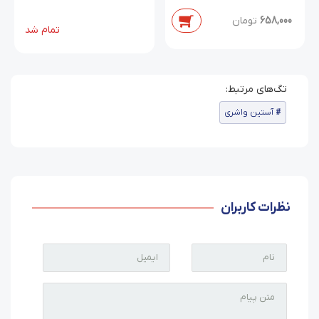
658,000
تومان
تمام شد
آستین واشری
نظرات کاربران