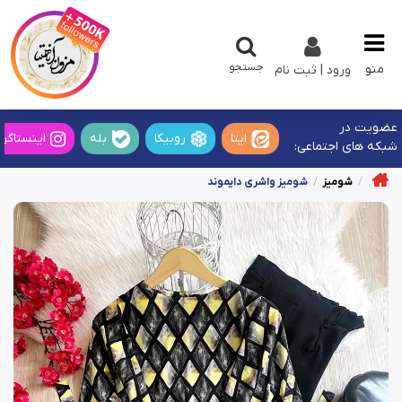
جستجو
منو
ورود | ثبت نام
عضویت در
ایتا
روبیکا
بله
اینستاگرا
شبکه های اجتماعی:
شومیز
شومیز واشری دایموند