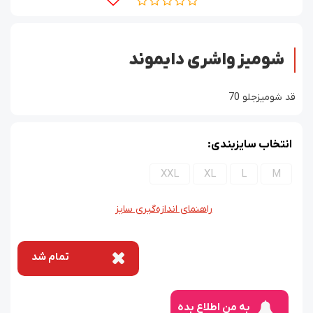
شومیز واشری دایموند
قد شومیزجلو 70
انتخاب سایزبندی:
XXL
XL
L
M
راهنمای اندازه‌گیری سایز
تمام شد
به من اطلاع بده