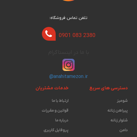
تلفن تماس فروشگاه:
0901 083 2380
با ما در اینستاگرام
@anahitamezon.ir
دسترسی های سریع
خدمات مشتریان
شومیز
ارتباط با ما
پیراهن زنانه
قوانین و مقررات
شلوار زنانه
درباره ما
دامن
پروفایل کاربری