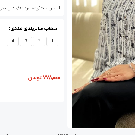
آستین بلند/یقه مردانه/جنس نخی کامل
انتخاب سایزبندی عددی:
4
3
2
1
778,000
تومان