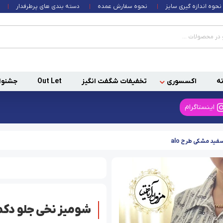
نحوه اندازه گیری سایز
نحوه سفارش عمده
دسته بندی های پرطرفدار
ه
اکسسوری
تخفیفات شگفت انگیز
Out Let
جشنوا
اینستاگرام
ید مشکی طرح alo
شومیز نخی جلو دکمه