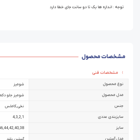
توجه : اندازه ها یک تا دو سانت جای خطا دارد
مشخصات محصول
مشخصات فنی
نوع محصول
شومیز
مدل محصول
شومیز جلو دکمه
جنس
نخی
,
کاملس
سایزبندی عددی
4
,
3
,
2
,
1
سایز
46
,
44
,
42
,
40
,
38
مدل آستین
آستین بلند