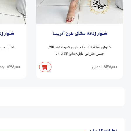
شلوار زنانه مشکی طرح آتریسا
شلوار ز
شلوار راسته کلاسیک بدون کمربند/قد 90/
جنس مازراتی دابل/سایز 38 تا 54
838,000
تومان
838,000
توم