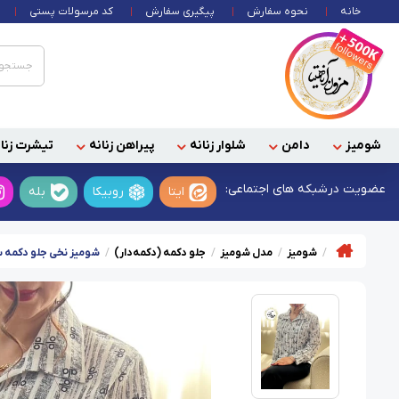
خانه
نحوه سفارش
پیگیری سفارش
کد مرسولات پستی
شومیز
دامن
شلوار زنانه
پیراهن زنانه
تیشرت زنان
عضویت در
شبکه های اجتماعی:
ایتا
روبیکا
بله
شومیز
مدل شومیز
جلو دکمه (دکمه‌دار)
شومیز نخی جلو دکمه سف