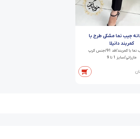
نانه جیب نما مشکی طرح با
کمربند دانیلا
شلوار جیب نما با کمربند/قد 91/جنس کرپ
مازراتی/سایز 1 تا 9
ان