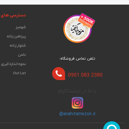
دسترسی های 
شومیز
پیراهن زنانه
شلوار زنانه
دامن
تلفن تماس فروشگاه:
نحوه اندازه گیری‫
Out Let
0901 083 2380
با ما در اینستاگرام
@anahitamezon.ir