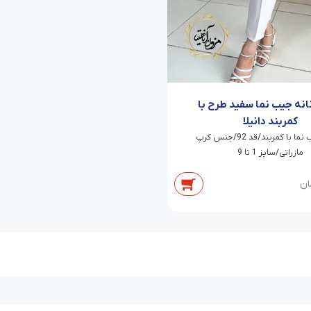
نانه جیب نما سفید طرح با
کمربند دانیلا
شلوار جیب نما با کمربند/قد 92/جنس کرپ
مازراتی/سایز 1 تا 9
ان