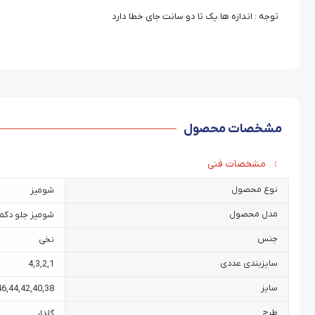
توجه : اندازه ها یک تا دو سانت جای خطا دارد
مشخصات محصول
مشخصات فنی
نوع محصول
شومیز
مدل محصول
شومیز جلو دکمه
جنس
نخی
سایزبندی عددی
4
,
3
,
2
,
1
سایز
46
,
44
,
42
,
40
,
38
طرح
گلدار