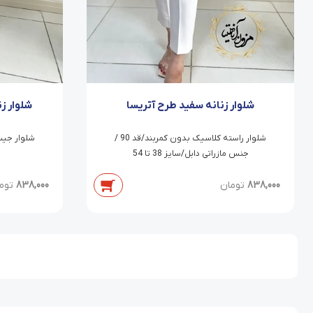
شلوار زنانه سفید طرح آتریسا
شلوار ز
شلوار راسته کلاسیک بدون کمربند/قد 90 /
جنس مازراتی دابل/سایز 38 تا 54
838,000
تومان
838,000
توم