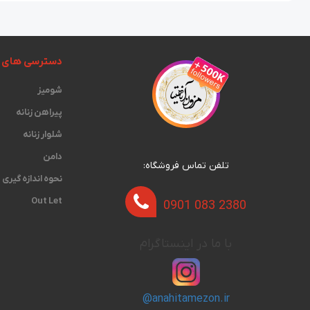
دسترسی های 
شومیز
پیراهن زنانه
شلوار زنانه
دامن
تلفن تماس فروشگاه:
نحوه اندازه گیری‫
Out Let
0901 083 2380
با ما در اینستاگرام
@anahitamezon.ir