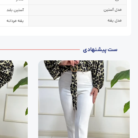
مدل آستین
آستین بلند
مدل یقه
یقه مردانه
ست پیشنهادی