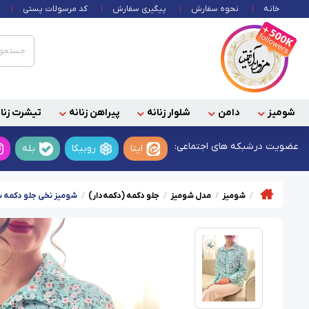
خانه
نحوه سفارش
پیگیری سفارش
کد مرسولات پستی
شومیز
دامن
شلوار زنانه
پیراهن زنانه
تیشرت زنان
عضویت در
شبکه های اجتماعی:
ایتا
روبیکا
بله
شومیز
مدل شومیز
جلو دکمه (دکمه‌دار)
شومیز نخی جلو دکمه 