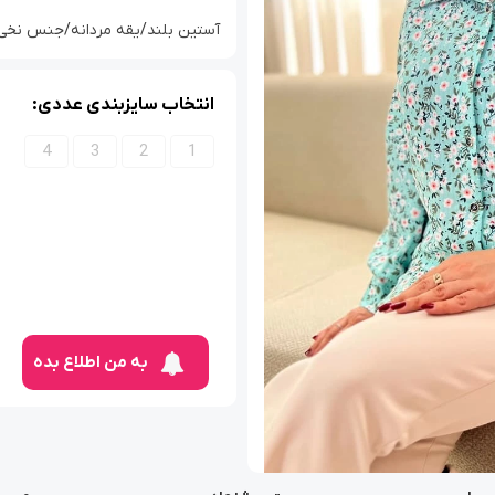
آستین بلند/یقه مردانه/جنس نخی کامل
انتخاب سایزبندی عددی:
4
3
2
1
به من اطلاع بده