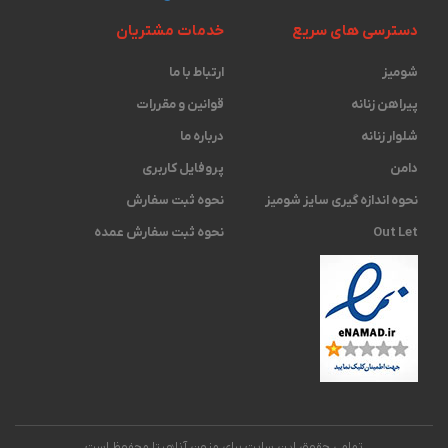
دسترسی های سریع
خدمات مشتریان
شومیز
ارتباط با ما
پیراهن زنانه
قوانین و مقررات
شلوار زنانه
درباره ما
دامن
پروفایل کاربری
نحوه اندازه گیری ‫سایز شومیز
نحوه ثبت سفارش
Out Let
نحوه ثبت سفارش عمده
تمامی حقوق این سایت برای مزون آناهیتا محفوظ است