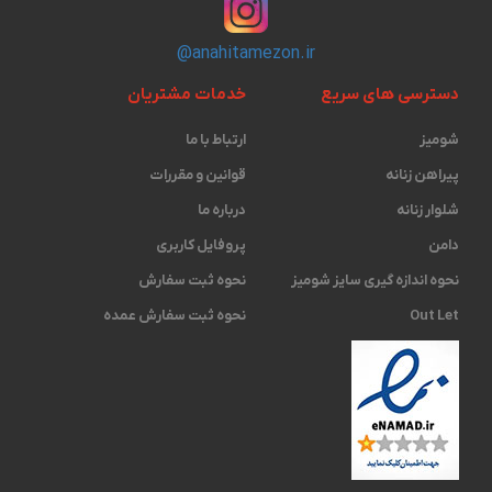
@anahitamezon.ir
دسترسی های سریع
خدمات مشتریان
شومیز
ارتباط با ما
پیراهن زنانه
قوانین و مقررات
شلوار زنانه
درباره ما
دامن
پروفایل کاربری
نحوه اندازه گیری ‫سایز شومیز
نحوه ثبت سفارش
Out Let
نحوه ثبت سفارش عمده