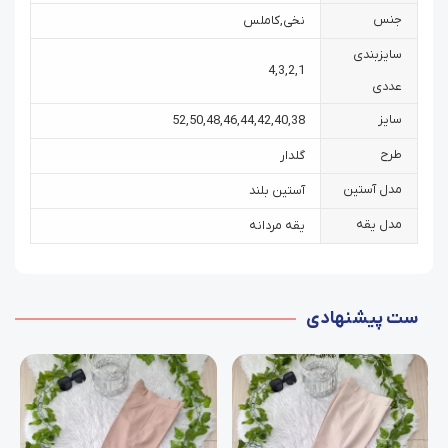
جنس
نخی
,
کاملس
سایزبندی
4
,
3
,
2
,
1
عددی
سایز
52
,
50
,
48
,
46
,
44
,
42
,
40
,
38
طرح
گلدار
مدل آستین
آستین بلند
مدل یقه
یقه مردانه
ست پیشنهادی