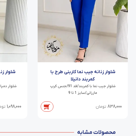
شلوار زنانه جیب نما کاربنی طرح با
شلوار زن
کمربند دانیلا
شلوار جیب نما با کمربند/قد 91/جنس کرپ
مازراتی/سایز 1 تا 9
838,000
تومان
1,098,000
توم
محصولات مشابه