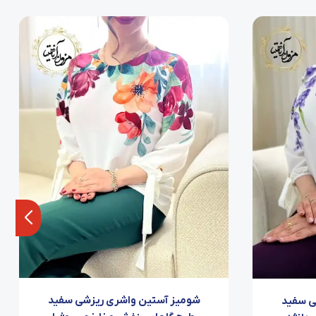
شومیز آستین واشری ریزشی سفید
ی سفید