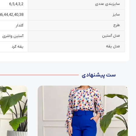
سایزبندی عددی
6
,
5
,
4
,
3
,
2
سایز
46
,
44
,
42
,
40
,
38
طرح
گلدار
مدل آستین
آستین واشری
مدل یقه
یقه گرد
ست پیشنهادی