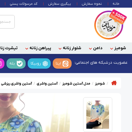
خانه
نحوه سفارش
پیگیری سفارش
کد مرسولات پستی
شومیز
دامن
شلوار زنانه
پیراهن زنانه
تیشرت زنان
عضویت در
شبکه های اجتماعی:
ایتا
روبیکا
بله
شومیز
مدل آستین شومیز
آستین واشری
آستین واشری ریزشی