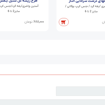
طرح ریسه گل سنبل بنفش 
های درشت سرخابی الناز
آستین واشری/یقه گرد/جنس کرپ 
ی /یقه گرد / جنس کرپ بوگاتی /
سایز2 تا 6
سایز 2 تا 6
688,000
تومان
ن