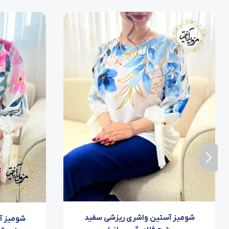
شومیز آستین واشری ریزشی سفید
شومیز آ