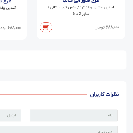
طرح فلاور آبی سانیا
طرح گل
آستین واشری /یقه گرد / جنس کرپ بوگاتی /
آستین واشر
سایز 2 تا 6
688,000
تومان
688,000
توما
نظرات کاربران