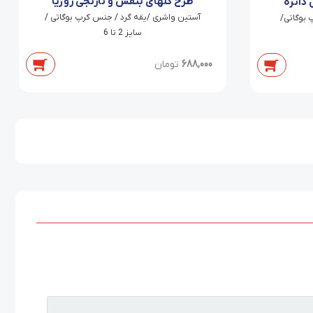
طرح گلهای بنفش و نارنجی روژیا
دانژه
آستین واشری /یقه گرد / جنس کرپ بوگاتی /
بوگاتی/
سایز 2 تا 6
688,000
تومان