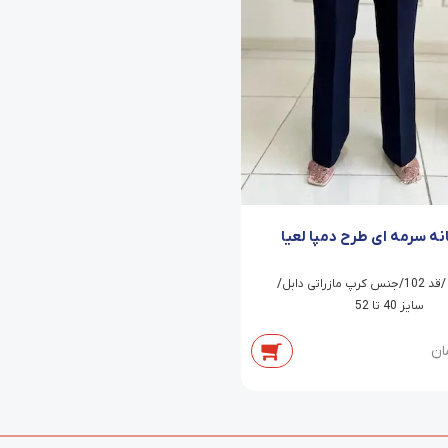
انه سرمه ای طرح دمپا لعیا
شلوار دمپا /قد 102/جنس کرپ مازراتی دابل/
سایز 40 تا 52
ان