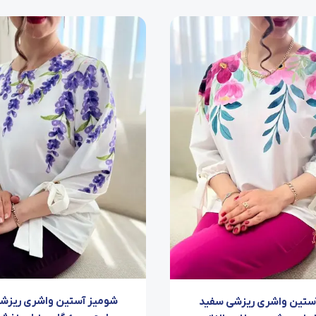
شومیز آستین واشری ریزش
ستین واشری ریزشی سفید