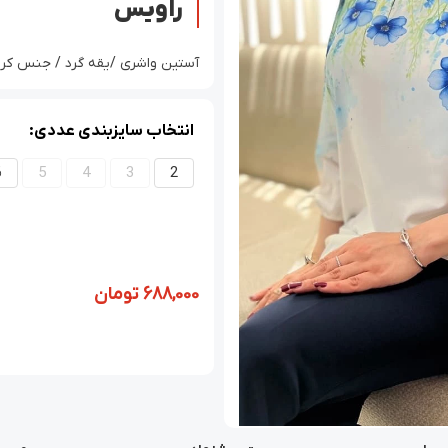
راویس
آستین واشری /یقه گرد / جنس کرپ بوگا
انتخاب سایزبندی عددی:
6
5
4
3
2
688,000
تومان