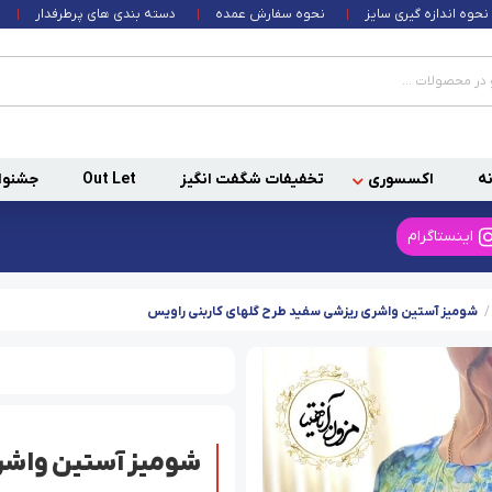
نحوه اندازه گیری سایز
نحوه سفارش عمده
دسته بندی های پرطرفدار
ه
اکسسوری
تخفیفات شگفت انگیز
Out Let
جشنوا
اینستاگرام
شومیز آستین واشری ریزشی سفید طرح گلهای کاربنی راویس
شومیز آستین واشری