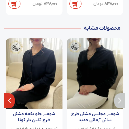
838,000
تومان
838,000
تومان
محصولات مشابه
شومیز مجلسی مشکی طرح
شومیز جلو دکمه مشکی
ساتن آرمانی جدید
طرح نگین دار تونا
آستین بلند/یقه فرنچ/جنس
آستین بلند / یقه مردانه / جنس