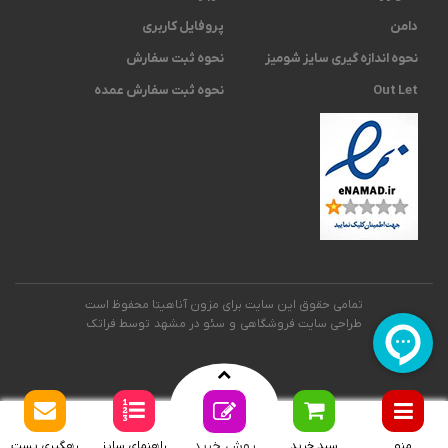
دامن
پروفایل کاربری
نحوه اندازه گیری ‫سایز شومیز
نحوه ثبت سفارش
Out Let
نحوه ثبت سفارش عمده
تمامی حقوق این سایت برای مزون آناهیتا محفوظ است
طراحی سایت فروشگاهی
و
سئو در مشهد
توسط فراتک
روش خرید