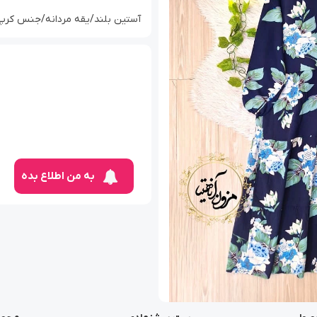
آستین بلند/یقه مردانه/جنس کرپ 
به من اطلاع بده