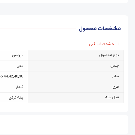
مشخصات محصول
مشخصات فنی
نوع محصول
پیراهن
جنس
نخی
سایز
46
,
44
,
42
,
40
,
38
طرح
گلدار
مدل یقه
یقه فرنچ