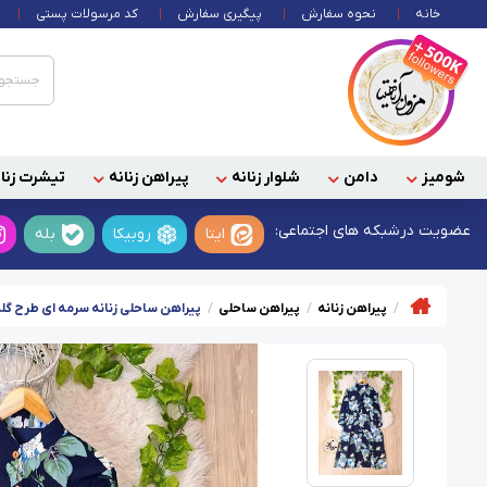
خانه
نحوه سفارش
پیگیری سفارش
کد مرسولات پستی
شومیز
دامن
شلوار زنانه
پیراهن زنانه
تیشرت زنان
عضویت در
شبکه های اجتماعی:
ایتا
روبیکا
بله
پیراهن زنانه
پیراهن ساحلی
پیراهن ساحلی زنانه سرمه ای طرح گل