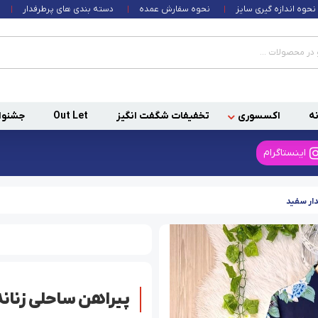
نحوه اندازه گیری سایز
نحوه سفارش عمده
دسته بندی های پرطرفدار
ه
اکسسوری
تخفیفات شگفت انگیز
Out Let
جشنوا
اینستاگرام
دار سفید
پیراهن ساحلی زنان