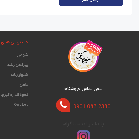
دسترسی های 
شومیز
پیراهن زنانه
شلوار زنانه
دامن
تلفن تماس فروشگاه:
نحوه اندازه گیری‫
Out Let
0901 083 2380
با ما در اینستاگرام