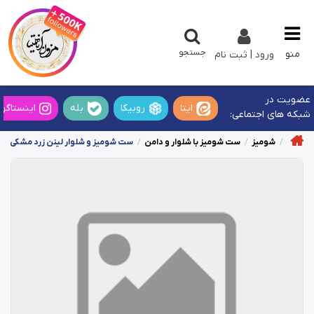
جستجو
منو
ورود | ثبت نام
عضویت در
ایتا
روبیکا
بله
اینستاگرا
شبکه های اجتماعی:
شومیز
ست شومیز با شلوار و دامن
ست شومیز و شلوار لینن زرد مشکی طر