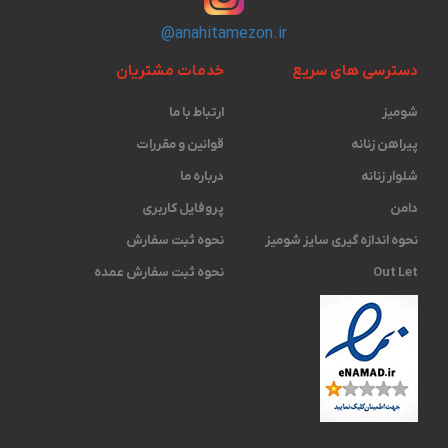
@anahitamezon.ir
دسترسی های سریع
خدمات مشتریان
شومیز
ارتباط با ما
پیراهن زنانه
قوانین و مقررات
شلوار زنانه
درباره ما
دامن
پروفایل کاربری
نحوه اندازه گیری ‫سایز شومیز
نحوه ثبت سفارش
Out Let
نحوه ثبت سفارش عمده