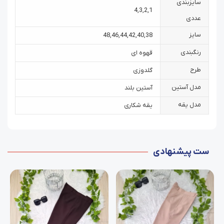
سایزبندی
4
,
3
,
2
,
1
عددی
سایز
48
,
46
,
44
,
42
,
40
,
38
رنگبندی
قهوه ای
طرح
گلدوزی
مدل آستین
آستین بلند
مدل یقه
یقه شکاری
ست پیشنهادی