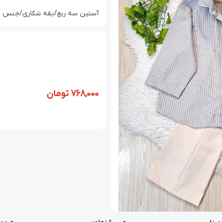
آستین سه ربع/یقه شکاری/جنس لین
768,000
تومان