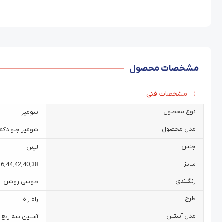
مشخصات محصول
مشخصات فنی
نوع محصول
شومیز
مدل محصول
شومیز جلو دکمه
جنس
لینن
سایز
46
,
44
,
42
,
40
,
38
رنگبندی
طوسی روشن
طرح
راه راه
مدل آستین
آستین سه ربع