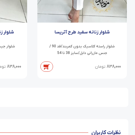
شلوار زنانه سفید طرح آتریسا
شلوار ز
شلوار راسته کلاسیک بدون کمربند/قد 90 /
جنس مازراتی دابل/سایز 38 تا 54
838,000
تومان
838,000
توم
نظرات کاربران