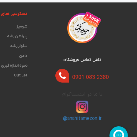
دسترسی های 
شومیز
پیراهن زنانه
شلوار زنانه
دامن
تلفن تماس فروشگاه:
نحوه اندازه گیری‫
Out Let
0901 083 2380
با ما در اینستاگرام
@anahitamezon.ir