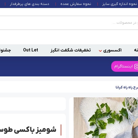
نحوه اندازه گیری سایز
نحوه سفارش عمده
دسته بندی های پرطرفدار
ه
اکسسوری
تخفیفات شگفت انگیز
Out Let
جشنوا
اینستاگرام
اه راه کیانا
شومیز باکسی طوسی 