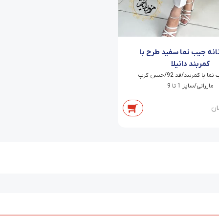
نانه جیب نما سفید طرح با
کمربند دانیلا
شلوار جیب نما با کمربند/قد 92/جنس کرپ
مازراتی/سایز 1 تا 9
ان