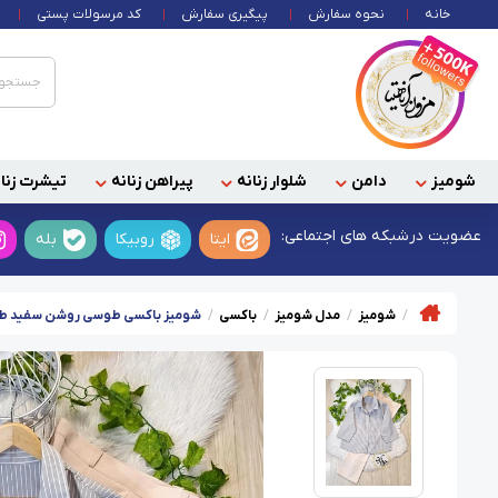
خانه
نحوه سفارش
پیگیری سفارش
کد مرسولات پستی
شومیز
دامن
شلوار زنانه
پیراهن زنانه
تیشرت زنان
عضویت در
شبکه های اجتماعی:
ایتا
روبیکا
بله
شومیز
مدل شومیز
باکسی
شومیز باکسی طوسی روشن سفید طرح ر