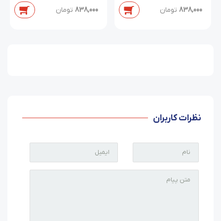
دابل/سایز 38 تا 54
838,000
تومان
838,000
تومان
نظرات کاربران