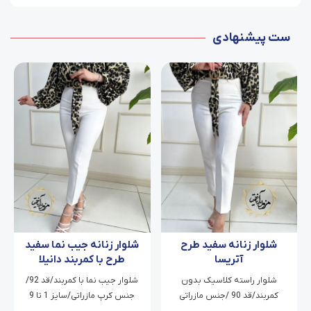
ست پیشنهادی
شلوار زنانه سفید طرح
شلوار زنانه جیب نما سفید
آتریسا
طرح با کمربند دانیلا
شلوار راسته کلاسیک بدون
شلوار جیب نما با کمربند/قد 92/
کمربند/قد 90 /جنس مازراتی
جنس کرپ مازراتی/سایز 1 تا 9