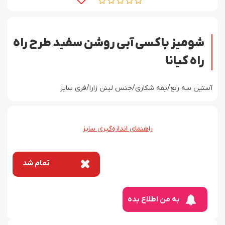
شومیز باکسی آبی روشن سفید طرح راه
راه کیانا
آستین سه ربع/یقه شکاری/جنس لینن زارا/فری سایز
راهنمای اندازه‌گیری سایز
تمام شد
به من اطلاع بده