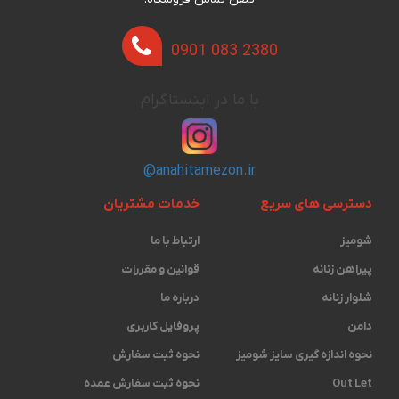
0901 083 2380
با ما در اینستاگرام
@anahitamezon.ir
دسترسی های سریع
خدمات مشتریان
شومیز
ارتباط با ما
پیراهن زنانه
قوانین و مقررات
شلوار زنانه
درباره ما
دامن
پروفایل کاربری
نحوه اندازه گیری ‫سایز شومیز
نحوه ثبت سفارش
Out Let
نحوه ثبت سفارش عمده