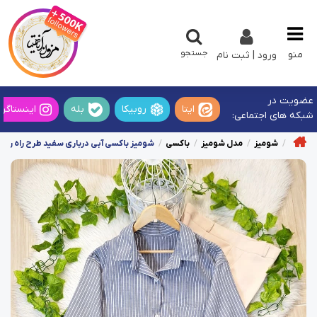
جستجو
منو
ورود | ثبت نام
عضویت در
ایتا
روبیکا
بله
اینستاگرا
شبکه های اجتماعی:
شومیز
مدل شومیز
باکسی
شومیز باکسی آبی درباری سفید طرح راه راه کی