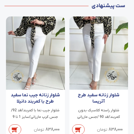
ست پیشنهادی
شلوار زنانه سفید طرح
شلوار زنانه جیب نما سفید
آتریسا
طرح با کمربند دانیلا
شلوار راسته کلاسیک بدون
شلوار جیب نما با کمربند/قد 92/
کمربند/قد 90 /جنس مازراتی
جنس کرپ مازراتی/سایز 1 تا 9
دابل/سایز 38 تا 54
838,000
تومان
838,000
تومان