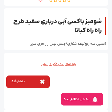
شومیز باکسی آبی درباری سفید طرح
راه راه کیانا
آستین سه ربع/یقه شکاری/جنس لینن زارا/فری سایز
راهنمای اندازه‌گیری سایز
تمام شد
به من اطلاع بده