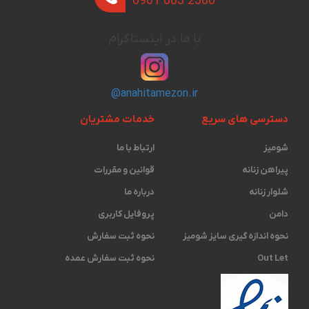
0901 083 2380
با ما در اینستاگرام
@anahitamezon.ir
دسترسی های سریع
خدمات مشتریان
شومیز
ارتباط با ما
پیراهن زنانه
قوانین و مقررات
شلوار زنانه
درباره ما
دامن
پروفایل کاربری
نحوه اندازه گیری ‫سایز شومیز
نحوه ثبت سفارش
Out Let
نحوه ثبت سفارش عمده