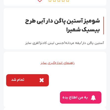
شومیز آستین پاگن دار آبی طرح
بیسیک شمیرا
آستین پاگن دار/یقه مردانه/جنس لینن کادنزا/فری سایز
راهنمای اندازه‌گیری سایز
تمام شد
به من اطلاع بده