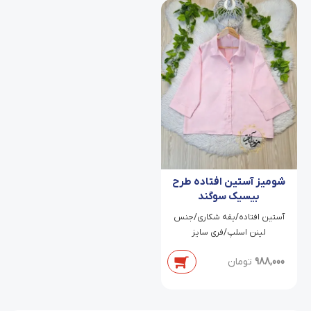
شومیز آستین افتاده طرح
بیسیک سوگند
آستین افتاده/یقه شکاری/جنس
لینن اسلپ/فری سایز
988,000
تومان